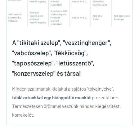
A "tikitaki szelep", "vesztinghenger",
"vabcószelep", "fékköcsög",
"taposószelep", "letüsszentő",
"konzervszelep" és társai
Minden szakmának kialakul a sajátos "tolvajnyelve",
táblázatunkkal egy hiánypótló munkát
prezentálunk.
Természetesen örömmel veszünk minden kiegészítést,
korrekciót.