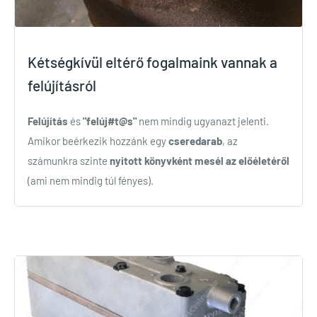
Kétségkívül eltérő fogalmaink vannak a
felújításról
Felújítás
és
"felúj#t@s"
nem mindig ugyanazt jelenti.
Amikor beérkezik hozzánk egy
cseredarab
, az
számunkra szinte
nyitott könyvként mesél az előéletéről
(ami nem mindig túl fényes).