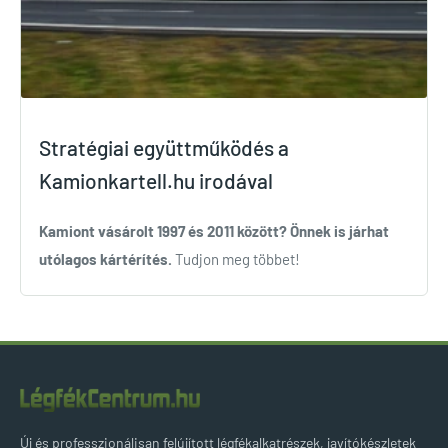
Stratégiai együttműködés a
Kamionkartell.hu irodával
Kamiont vásárolt 1997 és 2011 között?
Önnek is járhat
utólagos kártérítés.
Tudjon meg többet!
Új és professzionálisan felújított légfékalkatrészek, javítókészletek