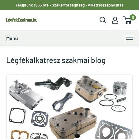
Ugrás
Felújítunk 1965 óta • Szakértői segítség • Alkatrészazonosítás
a
0
tartalomhoz
LegfekCentrum.hu
Menü
Légfékalkatrész szakmai blog