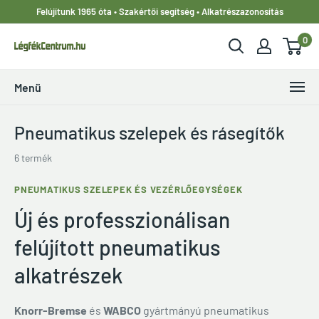
Ugrás
Felújítunk 1965 óta • Szakértői segítség • Alkatrészazonosítás
a
0
tartalomhoz
LegfekCentrum.hu
Menü
Pneumatikus szelepek és rásegítők
6 termék
PNEUMATIKUS SZELEPEK ÉS VEZÉRLŐEGYSÉGEK
Új és professzionálisan
felújított pneumatikus
alkatrészek
Knorr-Bremse
és
WABCO
gyártmányú pneumatikus