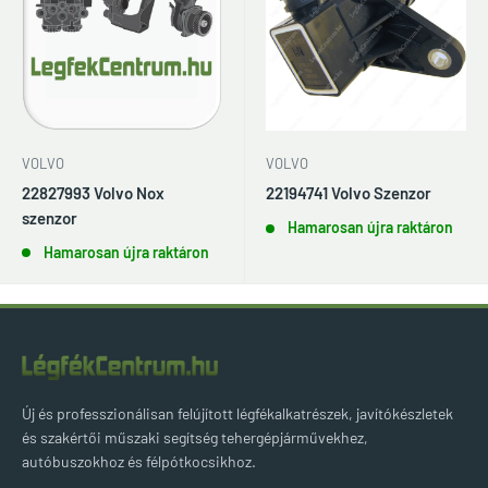
VOLVO
VOLVO
22827993 Volvo Nox
22194741 Volvo Szenzor
szenzor
Hamarosan újra raktáron
Hamarosan újra raktáron
Új és professzionálisan felújított légfékalkatrészek, javítókészletek
és szakértői műszaki segítség tehergépjárművekhez,
autóbuszokhoz és félpótkocsikhoz.