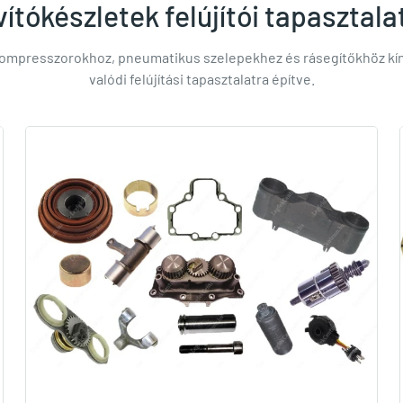
ítókészletek felújítói tapasztala
ompresszorokhoz, pneumatikus szelepekhez és rásegítőkhöz kíná
valódi felújítási tapasztalatra építve.