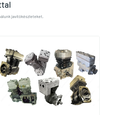
ttal
lunk javítókészleteket,