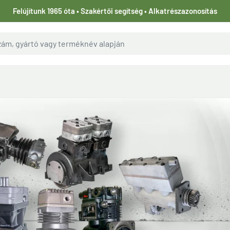
Felújítunk 1965 óta • Szakértői segítség • Alkatrészazonosítás