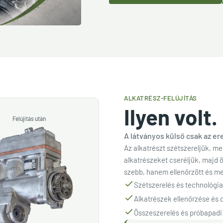
ALKATRÉSZ-FELÚJÍTÁS
Ilyen volt. 
Felújítás után
A látványos külső csak az e
Az alkatrészt szétszereljük, me
alkatrészeket cseréljük, majd 
szebb, hanem ellenőrzött és me
Szétszerelés és technológiai
Alkatrészek ellenőrzése és 
Összeszerelés és próbapadi 