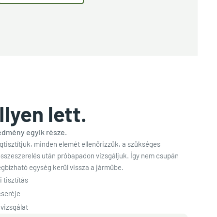
Ilyen lett.
redmény egyik része.
gtisztítjuk, minden elemét ellenőrizzük, a szükséges
összeszerelés után próbapadon vizsgáljuk. Így nem csupán
gbízható egység kerül vissza a járműbe.
 tisztítás
cseréje
vizsgálat