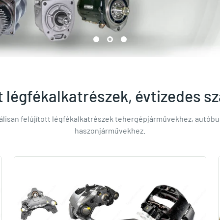
ott légfékalkatrészek, évtizedes 
nálisan felújított légfékalkatrészek tehergépjárművekhez, autób
haszonjárművekhez.