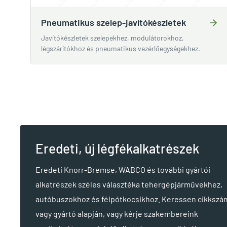
Pneumatikus szelep-javítókészletek
Javítókészletek szelepekhez, modulátorokhoz,
légszárítókhoz és pneumatikus vezérlőegységekhez.
Eredeti, új légfékalkatrészek
Eredeti Knorr-Bremse, WABCO és további gyártói
alkatrészek széles választéka tehergépjárművekhez,
autóbuszokhoz és félpótkocsikhoz. Keressen cikkszá
vagy gyártó alapján, vagy kérje szakembereink