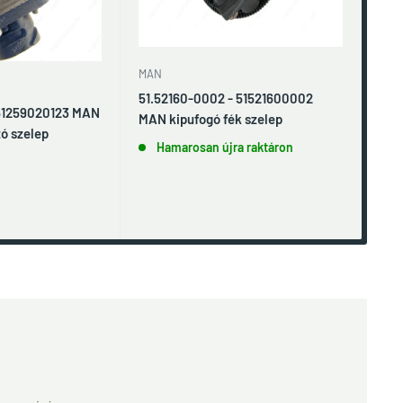
MAN
VOL
51.52160-0002 - 51521600002
221
 51259020123 MAN
MAN kipufogó fék szelep
ó szelep
Hamarosan újra raktáron