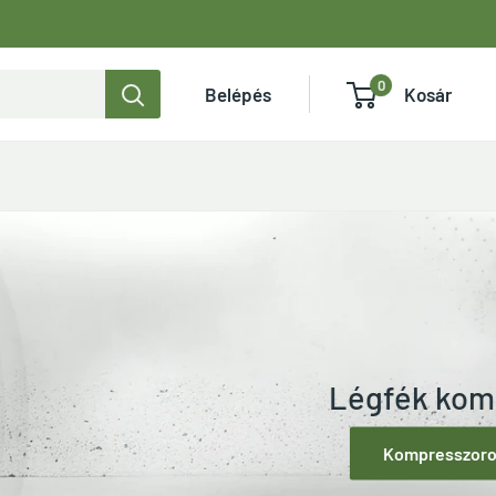
0
Belépés
Kosár
Légfék kompresszorok
Kompresszorok megtekintése