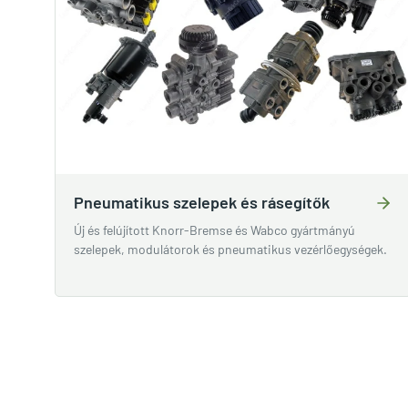
Pneumatikus szelepek és rásegítők
Új és felújított Knorr-Bremse és Wabco gyártmányú
szelepek, modulátorok és pneumatikus vezérlőegységek.