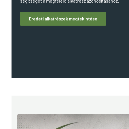
segítségét a megfelelő alkatrész azonosításához.
Eredeti alkatrészek megtekintése