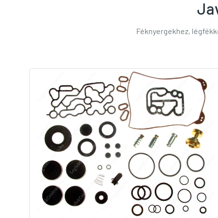
Jav
Féknyergekhez, légfékk