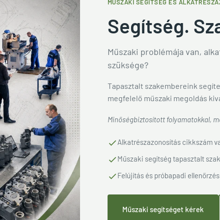
MŰSZAKI SEGÍTSÉG ÉS ALKATRÉSZA
Segítség. Sz
Műszaki problémája van, alkat
szüksége?
Tapasztalt szakembereink segíte
megfelelő műszaki megoldás kiv
Minőségbiztosított folyamatokkal, me
Alkatrészazonosítás cikkszám va
Műszaki segítség tapasztalt sza
Felújítás és próbapadi ellenőrzés
Műszaki segítséget kérek