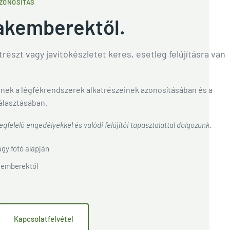
ZONOSÍTÁS
akemberektől.
részt vagy javítókészletet keres, esetleg felújításra van
nek a légfékrendszerek alkatrészeinek azonosításában és a
álasztásában.
gfelelő engedélyekkel és valódi felújítói tapasztalattal dolgozunk.
gy fotó alapján
kemberektől
Kapcsolatfelvétel