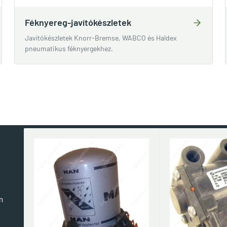
Féknyereg-javítókészletek
Javítókészletek Knorr-Bremse, WABCO és Haldex
pneumatikus féknyergekhez.
m