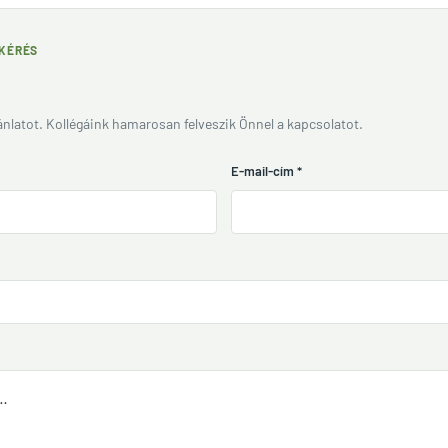
TKÉRÉS
jánlatot. Kollégáink hamarosan felveszik Önnel a kapcsolatot.
E-mail-cím
*