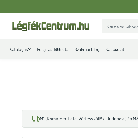
Ugrás
a
tartalomhoz
LegfekCentrum.hu
Katalógus
Felújítás 1965 óta
Szakmai blog
Kapcsolat
M1 (Komárom-Tata-Vértesszőllős-Budapest) és M