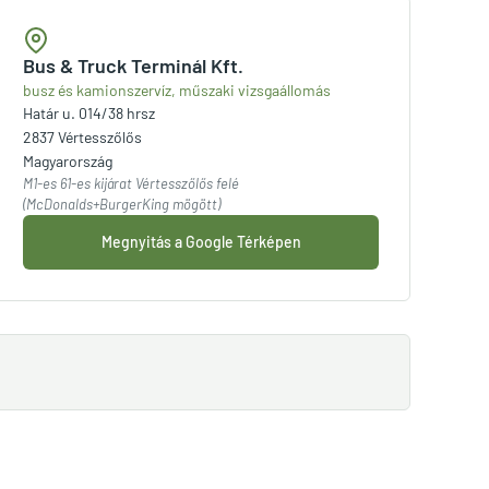
Bus & Truck Terminál Kft.
busz és kamionszervíz, műszaki vizsgaállomás
Határ u. 014/38 hrsz
2837 Vértesszőlős
Magyarország
M1-es 61-es kijárat Vértesszőlős felé
(McDonalds+BurgerKing mögött)
Megnyitás a Google Térképen