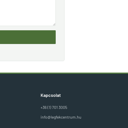
Kapcsolat
+36 (1) 701 3005
info@legfekcentrum.hu