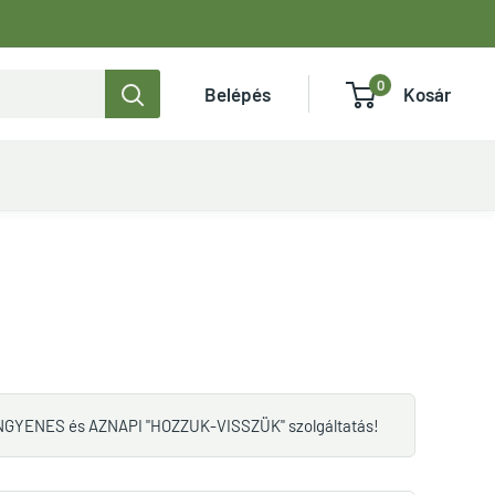
0
Belépés
Kosár
R
 INGYENES és AZNAPI "HOZZUK-VISSZÜK" szolgáltatás!