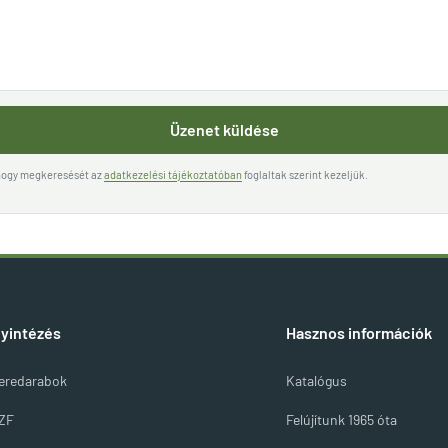
Üzenet küldése
 hogy megkeresését az
adatkezelési tájékoztatóban
foglaltak szerint kezeljük.
yintézés
Hasznos információk
eredarabok
Katalógus
ZF
Felújítunk 1965 óta