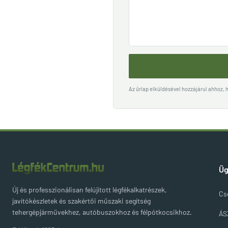
Az űrlap elküldésével hozzájárul ahhoz,
Üg
Új és professzionálisan felújított légfékalkatrészek,
Cs
javítókészletek és szakértői műszaki segítség
tehergépjárművekhez, autóbuszokhoz és félpótkocsikhoz.
ÁS