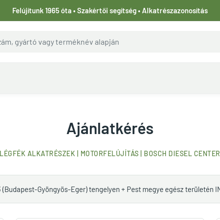
Felújítunk 1965 óta • Szakértői segítség • Alkatrészazonosítás
Ajánlatkérés
LÉGFÉK ALKATRÉSZEK | MOTORFELÚJÍTÁS | BOSCH DIESEL CENTE
3 (Budapest-Gyöngyös-Eger) tengelyen + Pest megye egész területén