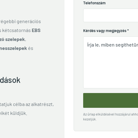
Telefonszám
 régebbi generációs
és kétcsatornás
EBS
Kérdés vagy megjegyzés
*
zó szelepek
,
nesszelepek
és
ldások
ttatjuk célba az alkatrészt,
ikét küldjük.
Az űrlap elküldésével hozzájárul ah
kezeljük.