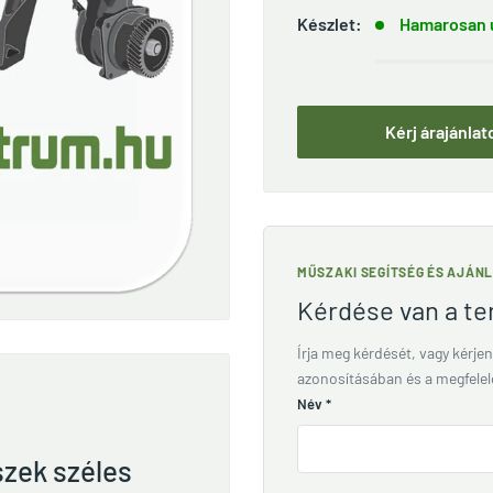
Készlet:
Hamarosan ú
Kérj árajánlat
MŰSZAKI SEGÍTSÉG ÉS AJÁN
Kérdése van a t
Írja meg kérdését, vagy kérjen
azonosításában és a megfele
Név
*
szek széles