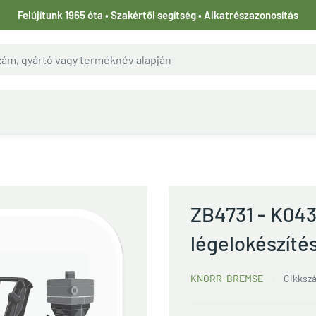
Felújítunk 1965 óta • Szakértői segítség • Alkatrészazonosítás
ZB4731 - K04
légelokészíté
KNORR-BREMSE
Cikksz