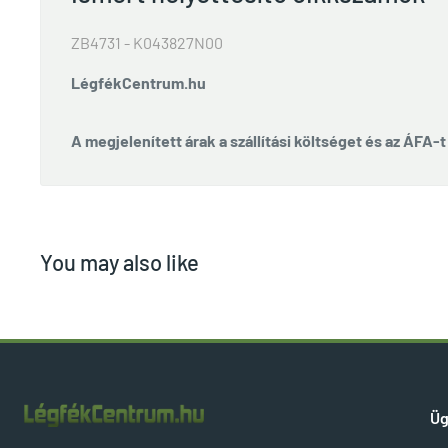
ZB4731 - K043827N00
LégfékCentrum.hu
A megjelenített árak a szállítási költséget és az ÁFA-
You may also like
Üg