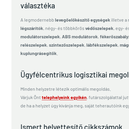
választéka
A legmodernebb
levegőelőkészítő egységek
illetve a
légszárítók
, négy- és többkörös
védőszelepek
, egy- 
modulátorszelepek
,
ABS modulátorok
,
fékerőszabály
relészelepek
,
szintezőszelepek
,
lábfékszelepek
,
mág
kuplungrásegítők
.
Ügyfélcentrikus logisztikai mego
Minden helyzetre létezik optimális megoldás.
Várjuk Önt
telephelyeink egyikén
, futárszolgálattal ju
de ha a helyzet úgy kívánja meg, saját teherautóink egy
Ismert helyettesítő cikkszámok