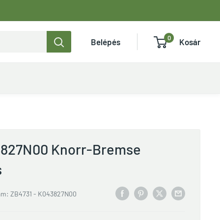
0
Belépés
Kosár
3827N00 Knorr-Bremse
s
ám:
ZB4731 - K043827N00