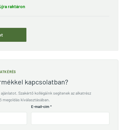
jra raktáron
ot
LATKÉRÉS
ermékkel kapcsolatban?
 ajánlatot. Szakértő kollégáink segítenek az alkatrész
lő megoldás kiválasztásában.
E-mail-cím
*