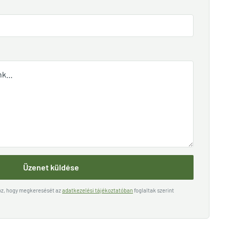
Üzenet küldése
hoz, hogy megkeresését az
adatkezelési tájékoztatóban
foglaltak szerint