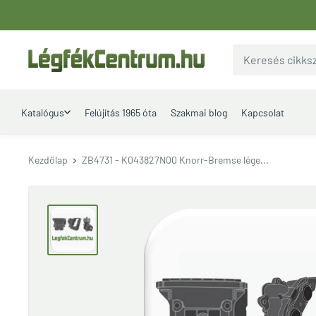
Ugrás
a
tartalomhoz
LegfekCentrum.hu
Katalógus
Felújítás 1965 óta
Szakmai blog
Kapcsolat
Kezdőlap
ZB4731 - K043827N00 Knorr-Bremse lége...