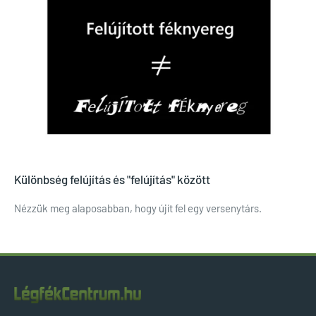
Különbség felújítás és "felújítás" között
Nézzük meg alaposabban, hogy újít fel egy versenytárs.