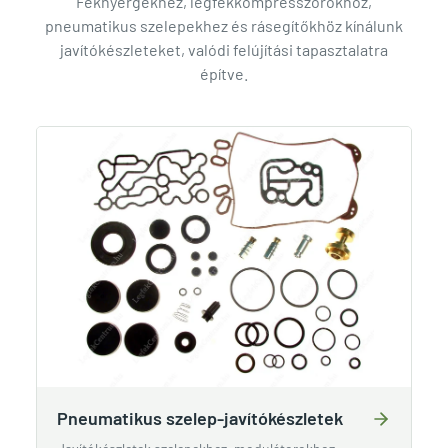
Féknyergekhez, légfékkompresszorokhoz,
pneumatikus szelepekhez és rásegítőkhöz kínálunk
javítókészleteket, valódi felújítási tapasztalatra
építve.
Pneumatikus szelep-javítókészletek