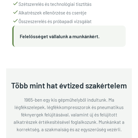
Szétszerelés és technológiai tisztítás
Alkatrészek ellenőrzése és cseréje
Összeszerelés és próbapadi vizsgálat
Felelősséget vállalunk a munkánkért.
Több mint hat évtized szakértelem
1965-ben egy kis gépműhelyből indultunk. Ma
légfékszelepek, légfékkompresszorok és pneumatikus
féknyergek felújításával, valamint új és felújított
alkatrészek értékesítésével foglalkozunk. Munkánkat a
korrektség, a szakmaiság és az egyszerűség vezérli.