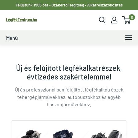
Ugrás
Felújítunk 1965 óta • Szakértői segítség • Alkatrészazonosítás
a
0
tartalomhoz
LegfekCentrum.hu
Menü
Új és felújított légfékalkatrészek,
évtizedes szakértelemmel
Új és professzionálisan felújított légfékalkatrészek
tehergépjárművekhez, autóbuszokhoz és egyéb
haszonjárművekhez.