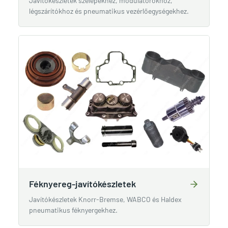
Javítókészletek szelepekhez, modulátorokhoz,
légszárítókhoz és pneumatikus vezérlőegységekhez.
Féknyereg-javítókészletek
Javítókészletek Knorr-Bremse, WABCO és Haldex
pneumatikus féknyergekhez.