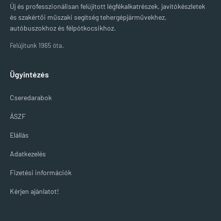
Új és professzionálisan felújított légfékalkatrészek, javítókészletek
és szakértői műszaki segítség tehergépjárművekhez,
autóbuszokhoz és félpótkocsikhoz.
Felújítunk 1965 óta.
Ügyintézés
Cseredarabok
ÁSZF
Elállás
Adatkezelés
Fizetési információk
Kérjen ajánlatot!