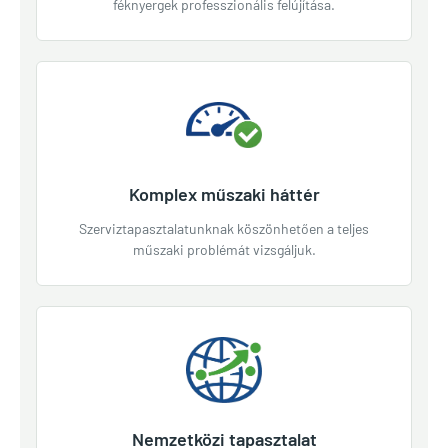
féknyergek professzionális felújítása.
Komplex műszaki háttér
Szerviztapasztalatunknak köszönhetően a teljes
műszaki problémát vizsgáljuk.
Nemzetközi tapasztalat