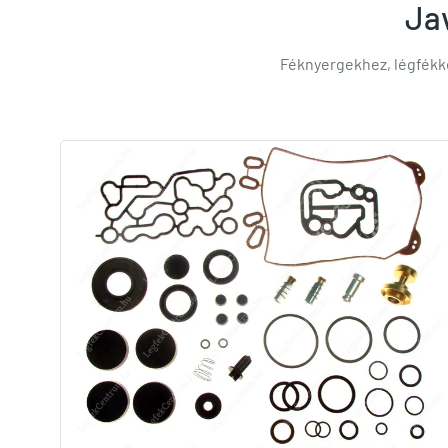
Jav
Féknyergekhez, légfékk