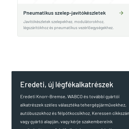
Pneumatikus szelep-javítókészletek
Javítókészletek szelepekhez, modulátorokhoz,
légszárítókhoz és pneumatikus vezérlőegységekhez.
Eredeti, új légfékalkatrészek
Eredeti Knorr-Bremse, WABCO és további gyártói
alkatrészek széles választéka tehergépjárművekhez,
autóbuszokhoz és félpótkocsikhoz. Keressen cikkszá
vagy gyártó alapján, vagy kérje szakembereink