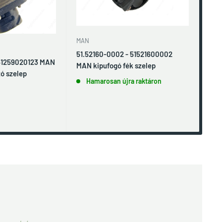
MAN
VOL
51.52160-0002 - 51521600002
221
 51259020123 MAN
MAN kipufogó fék szelep
ó szelep
Hamarosan újra raktáron