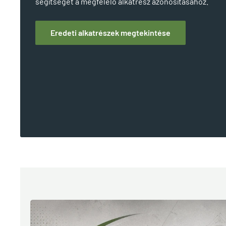
segítségét a megfelelő alkatrész azonosításához.
Eredeti alkatrészek megtekintése