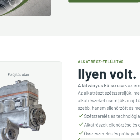
ALKATRÉSZ-FELÚJÍTÁS
Ilyen volt. 
Felújítás után
A látványos külső csak az e
Az alkatrészt szétszereljük, me
alkatrészeket cseréljük, majd 
szebb, hanem ellenőrzött és me
Szétszerelés és technológiai
Alkatrészek ellenőrzése és 
Összeszerelés és próbapadi 