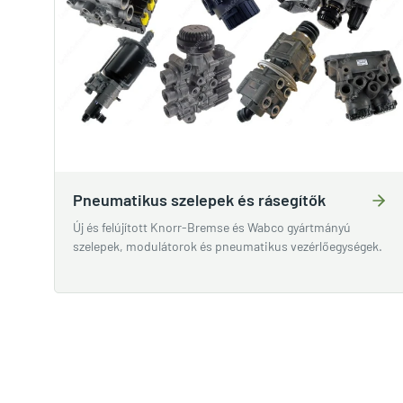
Pneumatikus szelepek és rásegítők
Új és felújított Knorr-Bremse és Wabco gyártmányú
szelepek, modulátorok és pneumatikus vezérlőegységek.