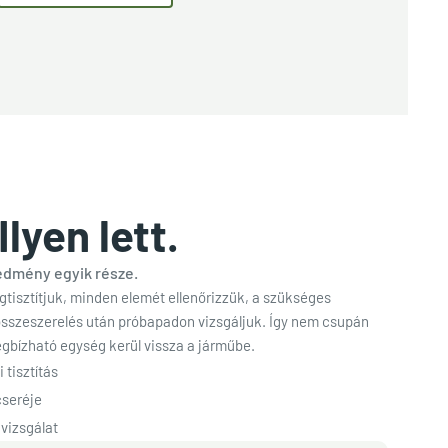
Ilyen lett.
redmény egyik része.
gtisztítjuk, minden elemét ellenőrizzük, a szükséges
összeszerelés után próbapadon vizsgáljuk. Így nem csupán
gbízható egység kerül vissza a járműbe.
 tisztítás
cseréje
vizsgálat