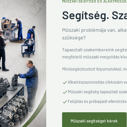
MŰSZAKI SEGÍTSÉG ÉS ALKATRÉSZA
Segítség. Sz
Műszaki problémája van, alkat
szüksége?
Tapasztalt szakembereink segíte
megfelelő műszaki megoldás kiv
Minőségbiztosított folyamatokkal, me
Alkatrészazonosítás cikkszám va
Műszaki segítség tapasztalt sza
Felújítás és próbapadi ellenőrzés
Műszaki segítséget kérek