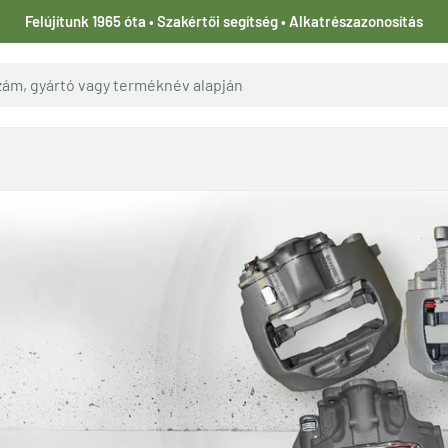
Felújítunk 1965 óta • Szakértői segítség • Alkatrészazonosítás