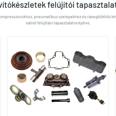
ítókészletek felújítói tapasztala
ompresszorokhoz, pneumatikus szelepekhez és rásegítőkhöz kíná
valódi felújítási tapasztalatra építve.