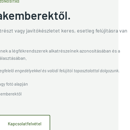
ZONOSÍTÁS
akemberektől.
részt vagy javítókészletet keres, esetleg felújításra van
nek a légfékrendszerek alkatrészeinek azonosításában és a
álasztásában.
gfelelő engedélyekkel és valódi felújítói tapasztalattal dolgozunk.
gy fotó alapján
kemberektől
Kapcsolatfelvétel