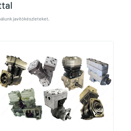
ttal
lunk javítókészleteket,