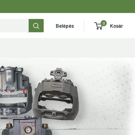
0
Belépés
Kosár
Légfék kompresszorok
Kompresszorok megtekintése