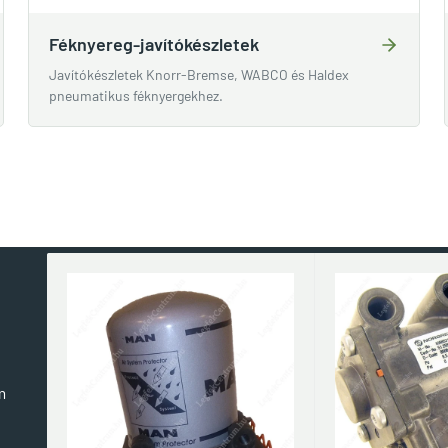
Féknyereg-javítókészletek
Javítókészletek Knorr-Bremse, WABCO és Haldex
pneumatikus féknyergekhez.
m