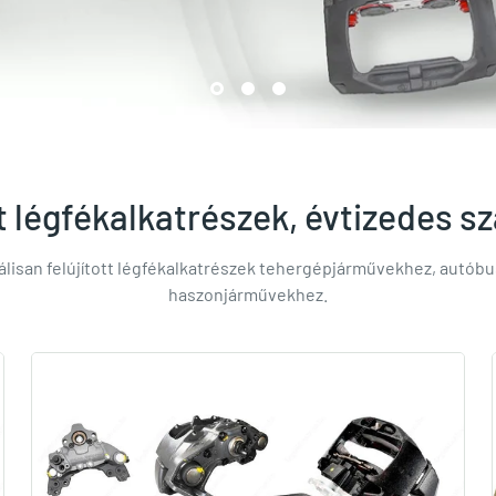
ott légfékalkatrészek, évtizedes 
nálisan felújított légfékalkatrészek tehergépjárművekhez, autób
haszonjárművekhez.