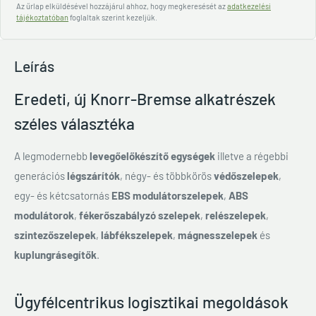
Az űrlap elküldésével hozzájárul ahhoz, hogy megkeresését az
adatkezelési
tájékoztatóban
foglaltak szerint kezeljük.
Leírás
Eredeti, új Knorr-Bremse alkatrészek
széles választéka
A legmodernebb
levegőelőkészítő egységek
illetve a régebbi
generációs
légszárítók
, négy- és többkörös
védőszelepek
,
egy- és kétcsatornás
EBS modulátorszelepek
,
ABS
modulátorok
,
fékerőszabályzó szelepek
,
relészelepek
,
szintezőszelepek
,
lábfékszelepek
,
mágnesszelepek
és
kuplungrásegítők
.
Ügyfélcentrikus logisztikai megoldások