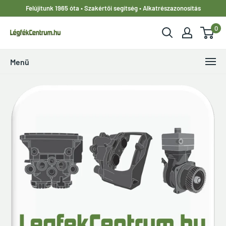
Ugrás
Felújítunk 1965 óta • Szakértői segítség • Alkatrészazonosítás
a
0
tartalomhoz
LegfekCentrum.hu
Menü