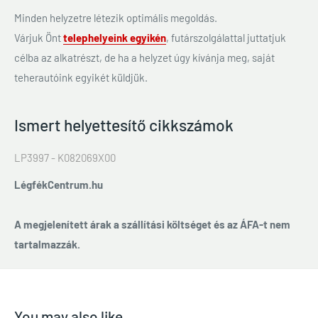
Minden helyzetre létezik optimális megoldás.
Várjuk Önt
telephelyeink egyikén
, futárszolgálattal juttatjuk
célba az alkatrészt, de ha a helyzet úgy kívánja meg, saját
teherautóink egyikét küldjük.
Ismert helyettesítő cikkszámok
LP3997 - K082069X00
LégfékCentrum.hu
A megjelenített árak a szállítási költséget és az ÁFA-t nem
tartalmazzák.
You may also like