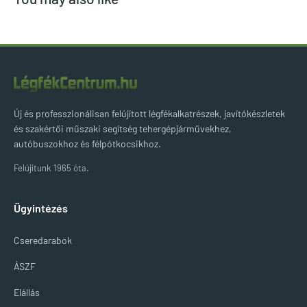
Új és professzionálisan felújított légfékalkatrészek, javítókészletek
és szakértői műszaki segítség tehergépjárművekhez,
autóbuszokhoz és félpótkocsikhoz.
Felújítunk 1965 óta.
Ügyintézés
Cseredarabok
ÁSZF
Elállás