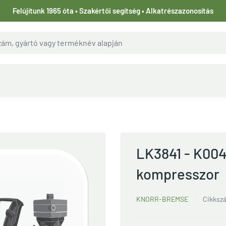
Felújítunk 1965 óta • Szakértői segítség • Alkatrészazonosítás
LK3841 - K00
kompresszor
KNORR-BREMSE
Cikksz