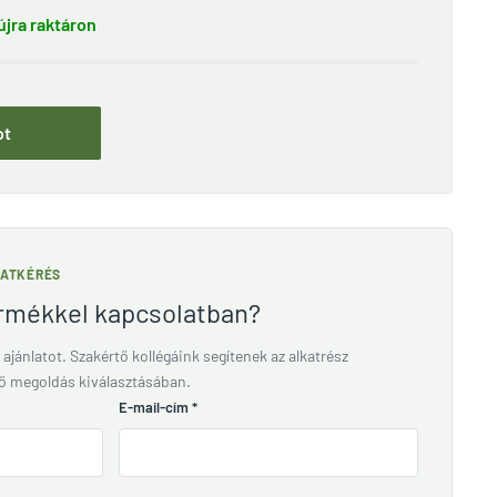
jra raktáron
ot
LATKÉRÉS
ermékkel kapcsolatban?
 ajánlatot. Szakértő kollégáink segítenek az alkatrész
lő megoldás kiválasztásában.
E-mail-cím
*