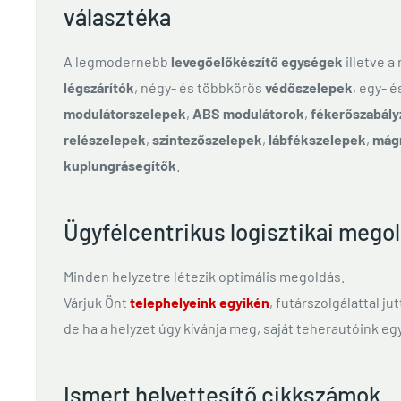
választéka
A legmodernebb
levegőelőkészítő egységek
illetve a
légszárítók
, négy- és többkörös
védőszelepek
, egy- 
modulátorszelepek
,
ABS modulátorok
,
fékerőszabály
relészelepek
,
szintezőszelepek
,
lábfékszelepek
,
mág
kuplungrásegítők
.
Ügyfélcentrikus logisztikai mego
Minden helyzetre létezik optimális megoldás.
Várjuk Önt
telephelyeink egyikén
, futárszolgálattal ju
de ha a helyzet úgy kívánja meg, saját teherautóink egy
Ismert helyettesítő cikkszámok