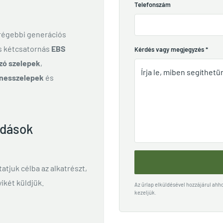
Telefonszám
 régebbi generációs
és kétcsatornás
EBS
Kérdés vagy megjegyzés
*
zó szelepek
,
nesszelepek
és
ldások
ttatjuk célba az alkatrészt,
ikét küldjük.
Az űrlap elküldésével hozzájárul ah
kezeljük.