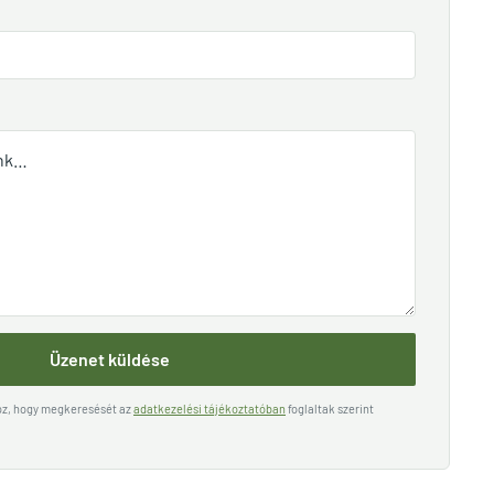
Üzenet küldése
hoz, hogy megkeresését az
adatkezelési tájékoztatóban
foglaltak szerint