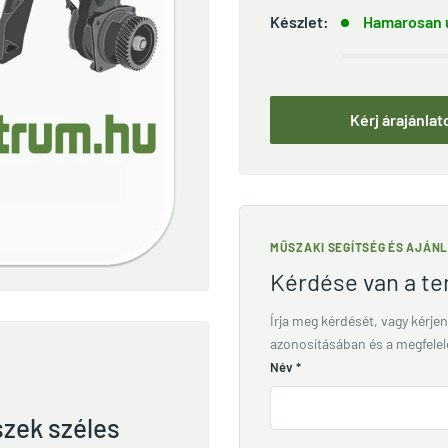
Készlet:
Hamarosan ú
Kérj árajánlat
MŰSZAKI SEGÍTSÉG ÉS AJÁN
Kérdése van a t
Írja meg kérdését, vagy kérjen
azonosításában és a megfele
Név
*
szek széles