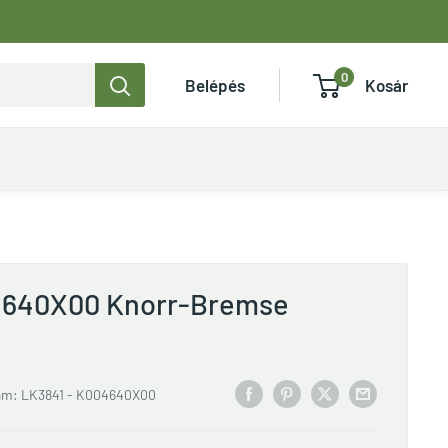
0
Belépés
Kosár
4640X00 Knorr-Bremse
ám:
LK3841 - K004640X00