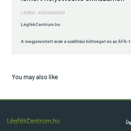
LK3841 - K004640X00
LégfékCentrum.hu
A megjelenített árak a szállítási költséget és az ÁFA-
You may also like
Üg