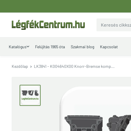
Ugrás
a
tartalomhoz
LegfekCentrum.hu
Katalógus
Felújítás 1965 óta
Szakmai blog
Kapcsolat
Kezdőlap
LK3841 - K004640X00 Knorr-Bremse komp...