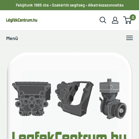
Ugrás
Felújítunk 1965 óta • Szakértői segítség • Alkatrészazonosítás
a
0
tartalomhoz
LegfekCentrum.hu
Menü