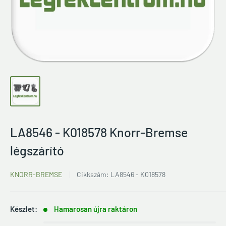
LA8546 - K018578 Knorr-Bremse
légszárító
KNORR-BREMSE
Cikkszám:
LA8546 - K018578
Készlet:
Hamarosan újra raktáron