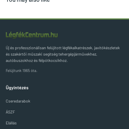
Új és professzionálisan felújított légfékalkatrészek, javítókészletek
és szakértői műszaki segítség tehergépjárművekhez,
autóbuszokhoz és félpótkocsikhoz.
Felújítunk 1965 óta.
Ügyintézés
Cseredarabok
ÁSZF
Elállás