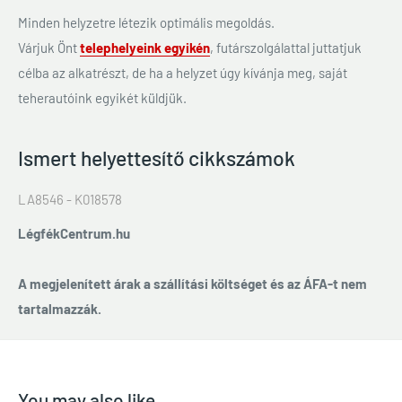
Minden helyzetre létezik optimális megoldás.
Várjuk Önt
telephelyeink egyikén
, futárszolgálattal juttatjuk
célba az alkatrészt, de ha a helyzet úgy kívánja meg, saját
teherautóink egyikét küldjük.
Ismert helyettesítő cikkszámok
LA8546 - K018578
LégfékCentrum.hu
A megjelenített árak a szállítási költséget és az ÁFA-t nem
tartalmazzák.
You may also like