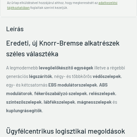
Az űrlap elküldésével hozzájárul ahhoz, hogy megkeresését az
adatkezelési
tájékoztatóban
foglaltak szerint kezeljük.
Leírás
Eredeti, új Knorr-Bremse alkatrészek
széles választéka
A legmodernebb
levegőelőkészítő egységek
illetve a régebbi
generációs
légszárítók
, négy- és többkörös
védőszelepek
,
egy- és kétcsatornás
EBS modulátorszelepek
,
ABS
modulátorok
,
fékerőszabályzó szelepek
,
relészelepek
,
szintezőszelepek
,
lábfékszelepek
,
mágnesszelepek
és
kuplungrásegítők
.
Ügyfélcentrikus logisztikai megoldások