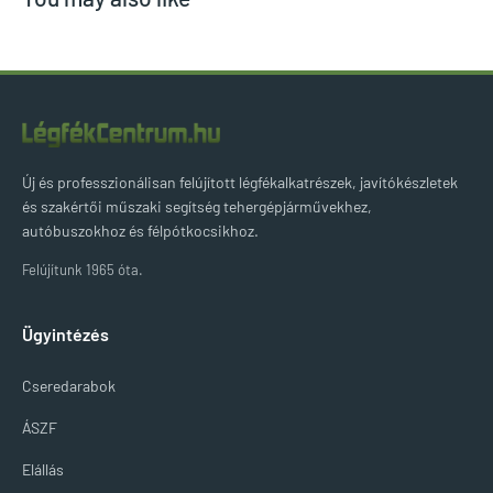
Új és professzionálisan felújított légfékalkatrészek, javítókészletek
és szakértői műszaki segítség tehergépjárművekhez,
autóbuszokhoz és félpótkocsikhoz.
Felújítunk 1965 óta.
Ügyintézés
Cseredarabok
ÁSZF
Elállás