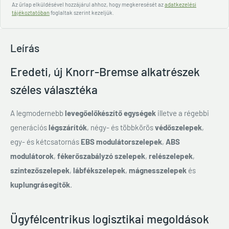
Az űrlap elküldésével hozzájárul ahhoz, hogy megkeresését az
adatkezelési
tájékoztatóban
foglaltak szerint kezeljük.
Leírás
Eredeti, új Knorr-Bremse alkatrészek
széles választéka
A legmodernebb
levegőelőkészítő egységek
illetve a régebbi
generációs
légszárítók
, négy- és többkörös
védőszelepek
,
egy- és kétcsatornás
EBS modulátorszelepek
,
ABS
modulátorok
,
fékerőszabályzó szelepek
,
relészelepek
,
szintezőszelepek
,
lábfékszelepek
,
mágnesszelepek
és
kuplungrásegítők
.
Ügyfélcentrikus logisztikai megoldások