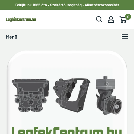
Ugrás
Felújítunk 1965 óta • Szakértői segítség • Alkatrészazonosítás
a
0
tartalomhoz
LegfekCentrum.hu
Menü