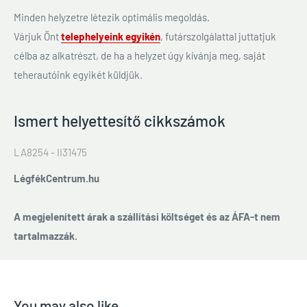
Minden helyzetre létezik optimális megoldás.
Várjuk Önt
telephelyeink egyikén
, futárszolgálattal juttatjuk
célba az alkatrészt, de ha a helyzet úgy kívánja meg, saját
teherautóink egyikét küldjük.
Ismert helyettesítő cikkszámok
LA8254 - II31475
LégfékCentrum.hu
A megjelenített árak a szállítási költséget és az ÁFA-t nem
tartalmazzák.
You may also like