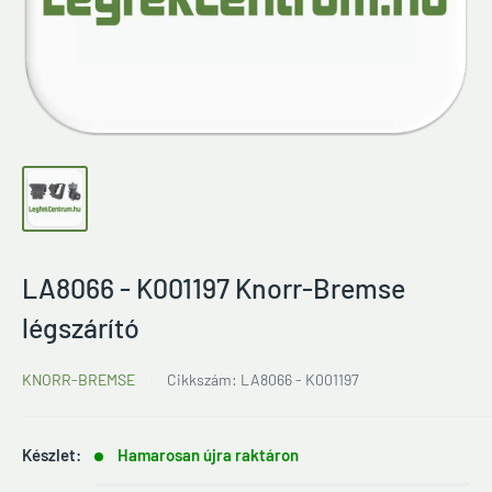
LA8066 - K001197 Knorr-Bremse
légszárító
KNORR-BREMSE
Cikkszám:
LA8066 - K001197
Készlet:
Hamarosan újra raktáron