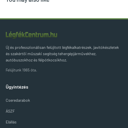
Új és professzionálisan felújított légfékalkatrészek, javítókészletek
és szakértői műszaki segítség tehergépjárművekhez,
autóbuszokhoz és félpótkocsikhoz.
Felújítunk 1965 óta.
Ügyintézés
Cseredarabok
ÁSZF
Elállás