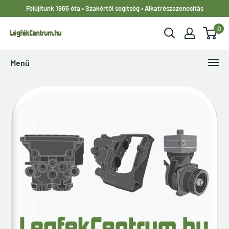
Ugrás
Felújítunk 1965 óta • Szakértői segítség • Alkatrészazonosítás
a
0
tartalomhoz
LegfekCentrum.hu
Menü