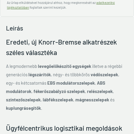
Az űrlap elküldésével hozzájárul ahhoz, hogy megkeresését az
adatkezelési
tájékoztatóban
foglaltak szerint kezeljük.
Leírás
Eredeti, új Knorr-Bremse alkatrészek
széles választéka
A legmodernebb
levegőelőkészítő egységek
illetve a régebbi
generációs
légszárítók
, négy- és többkörös
védőszelepek
,
egy- és kétcsatornás
EBS modulátorszelepek
,
ABS
modulátorok
,
fékerőszabályzó szelepek
,
relészelepek
,
szintezőszelepek
,
lábfékszelepek
,
mágnesszelepek
és
kuplungrásegítők
.
Ügyfélcentrikus logisztikai megoldások