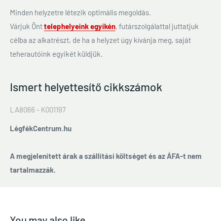
Minden helyzetre létezik optimális megoldás.
Várjuk Önt
telephelyeink egyikén
, futárszolgálattal juttatjuk
célba az alkatrészt, de ha a helyzet úgy kívánja meg, saját
teherautóink egyikét küldjük.
Ismert helyettesítő cikkszámok
LA8066 - K001197
LégfékCentrum.hu
A megjelenített árak a szállítási költséget és az ÁFA-t nem
tartalmazzák.
You may also like