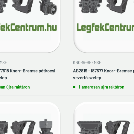
MSE
KNORR-BREMSE
77618 Knorr-Bremse pótkocsi
AB2819 - I87677 Knorr-Bremse 
elep
vezérlő szelep
an újra raktáron
Hamarosan újra raktáron