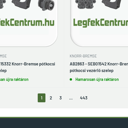
MSE
KNORR-BREMSE
I15332 Knorr-Bremse pótkocsi
AB2863 - SEB01542 Knorr-Bre
elep
pótkocsi vezérlő szelep
an újra raktáron
Hamarosan újra raktáron
1
2
3
…
443