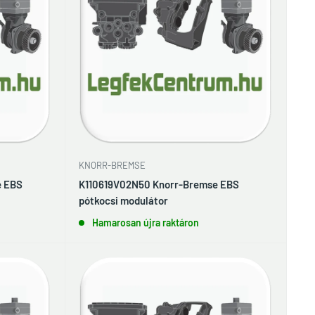
KNORR-BREMSE
e EBS
K110619V02N50 Knorr-Bremse EBS
pótkocsi modulátor
Hamarosan újra raktáron