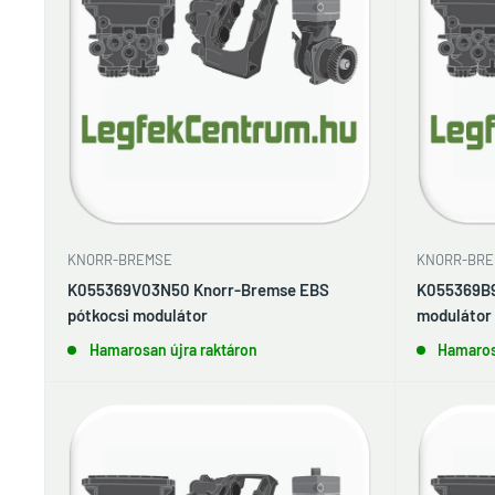
KNORR-BREMSE
KNORR-BRE
K055369V03N50 Knorr-Bremse EBS
K055369B9
pótkocsi modulátor
modulátor
Hamarosan újra raktáron
Hamaros