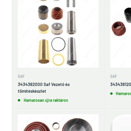
SAF
SAF
3434382000 Saf Vezető és
3434381200
tömítéskészlet
Hamaros
Hamarosan újra raktáron