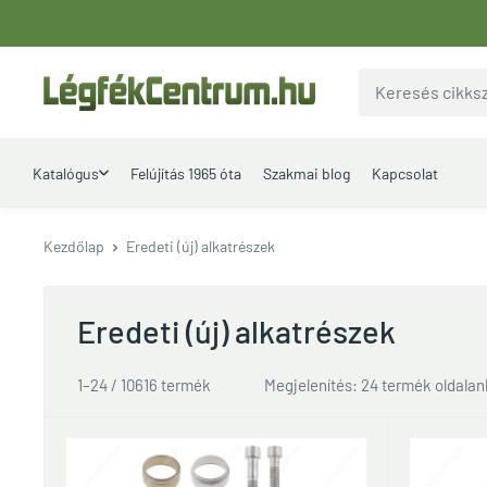
Ugrás
a
tartalomhoz
LegfekCentrum.hu
Katalógus
Felújítás 1965 óta
Szakmai blog
Kapcsolat
Kezdőlap
Eredeti (új) alkatrészek
Eredeti (új) alkatrészek
1–24 / 10616 termék
Megjelenítés: 24 termék oldala