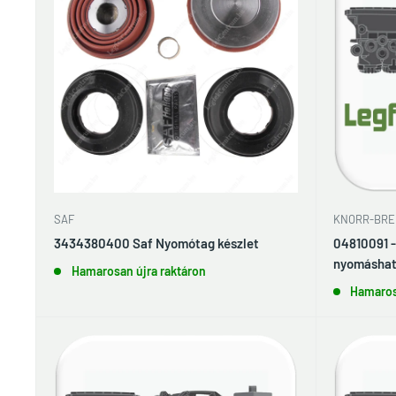
KNORR-BRE
SAF
04810091 
3434380400 Saf Nyomótag készlet
nyomáshat
Hamarosan újra raktáron
Hamaros