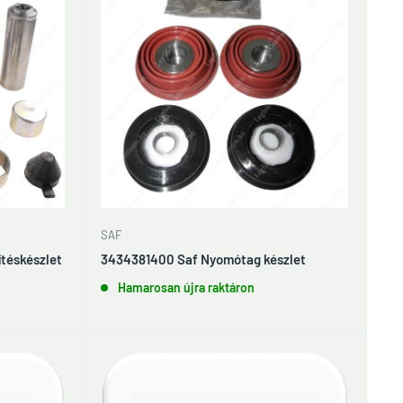
SAF
téskészlet
3434381400 Saf Nyomótag készlet
Hamarosan újra raktáron