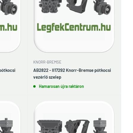
KNORR-BREMSE
pótkocsi
AB2822 - II17292 Knorr-Bremse pótkocsi
vezérlő szelep
Hamarosan újra raktáron