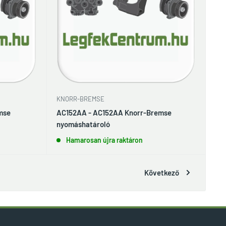
KNORR-BREMSE
mse
AC152AA - AC152AA Knorr-Bremse
nyomáshatároló
Hamarosan újra raktáron
Következő