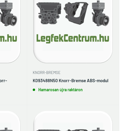
KNORR-BREMSE
orr-
K093488N50 Knorr-Bremse ABS-modul
Hamarosan újra raktáron