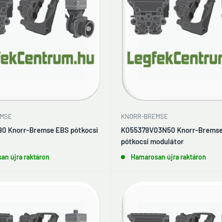
MSE
KNORR-BREMSE
0 Knorr-Bremse EBS pótkocsi
K055379V03N50 Knorr-Brems
pótkocsi modulátor
an újra raktáron
Hamarosan újra raktáron