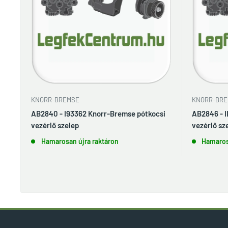
KNORR-BREMSE
KNORR-BRE
AB2840 - I93362 Knorr-Bremse pótkocsi
AB2846 - I
vezérlő szelep
vezérlő sz
Hamarosan újra raktáron
Hamaros