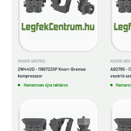
KNORR-BREMSE
KNORR-BRE
2W440D - 1186722SP Knorr-Bremse
AB2795 - I
kompresszor
vezérlő sz
Hamarosan újra raktáron
Hamaros