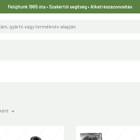
Felújítunk 1965 óta • Szakértői segítség • Alkatrészazonosítás
nként