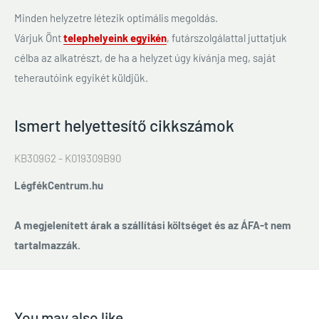
Minden helyzetre létezik optimális megoldás.
Várjuk Önt
telephelyeink egyikén
, futárszolgálattal juttatjuk
célba az alkatrészt, de ha a helyzet úgy kívánja meg, saját
teherautóink egyikét küldjük.
Ismert helyettesítő cikkszámok
KB309G2 - K019309B90
LégfékCentrum.hu
A megjelenített árak a szállítási költséget és az ÁFA-t nem
tartalmazzák.
You may also like