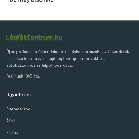
Új és professzionálisan felújított légfékalkatrészek, javítókészletek
és szakértői műszaki segítség tehergépjárművekhez,
autóbuszokhoz és félpótkocsikhoz.
Felújítunk 1965 óta.
Ügyintézés
Cseredarabok
ÁSZF
Elállás