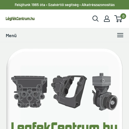
Ugrás
Felújítunk 1965 óta • Szakértői segítség • Alkatrészazonosítás
a
0
tartalomhoz
LegfekCentrum.hu
Menü