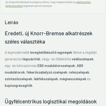
Az űrlap elküldésével hozzájárul ahhoz, hogy megkeresését az
adatkezelési
tájékoztatóban
foglaltak szerint kezeljük.
Leírás
Eredeti, új Knorr-Bremse alkatrészek
széles választéka
A legmodernebb
levegőelőkészítő egységek
illetve a régebbi
generációs
légszárítók
, négy- és többkörös
védőszelepek
,
egy- és kétcsatornás
EBS modulátorszelepek
,
ABS
modulátorok
,
fékerőszabályzó szelepek
,
relészelepek
,
szintezőszelepek
,
lábfékszelepek
,
mágnesszelepek
és
kuplungrásegítők
.
Ügyfélcentrikus logisztikai megoldások