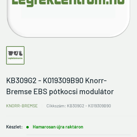
KB309G2 - K019309B90 Knorr-
Bremse EBS pótkocsi modulátor
KNORR-BREMSE
Cikkszám:
KB309G2 - K019309B90
Készlet:
Hamarosan újra raktáron