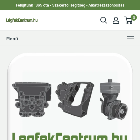
Ugrás
Felújítunk 1965 óta • Szakértői segítség • Alkatrészazonosítás
a
0
tartalomhoz
LegfekCentrum.hu
Menü