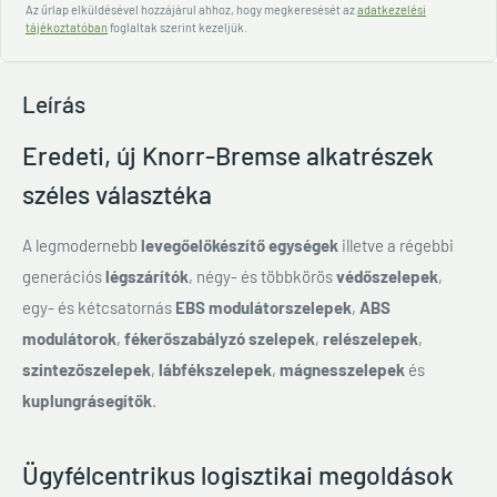
Az űrlap elküldésével hozzájárul ahhoz, hogy megkeresését az
adatkezelési
tájékoztatóban
foglaltak szerint kezeljük.
Leírás
Eredeti, új Knorr-Bremse alkatrészek
széles választéka
A legmodernebb
levegőelőkészítő egységek
illetve a régebbi
generációs
légszárítók
, négy- és többkörös
védőszelepek
,
egy- és kétcsatornás
EBS modulátorszelepek
,
ABS
modulátorok
,
fékerőszabályzó szelepek
,
relészelepek
,
szintezőszelepek
,
lábfékszelepek
,
mágnesszelepek
és
kuplungrásegítők
.
Ügyfélcentrikus logisztikai megoldások