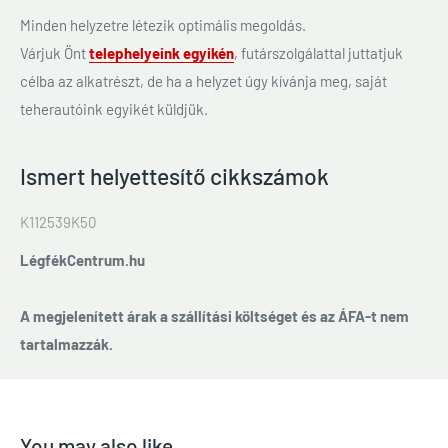
Minden helyzetre létezik optimális megoldás.
Várjuk Önt
telephelyeink egyikén
, futárszolgálattal juttatjuk
célba az alkatrészt, de ha a helyzet úgy kívánja meg, saját
teherautóink egyikét küldjük.
Ismert helyettesítő cikkszámok
K112539K50
LégfékCentrum.hu
A megjelenített árak a szállítási költséget és az ÁFA-t nem
tartalmazzák.
You may also like