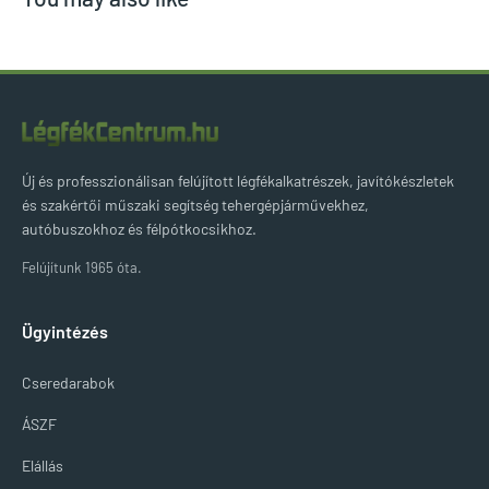
Új és professzionálisan felújított légfékalkatrészek, javítókészletek
és szakértői műszaki segítség tehergépjárművekhez,
autóbuszokhoz és félpótkocsikhoz.
Felújítunk 1965 óta.
Ügyintézés
Cseredarabok
ÁSZF
Elállás