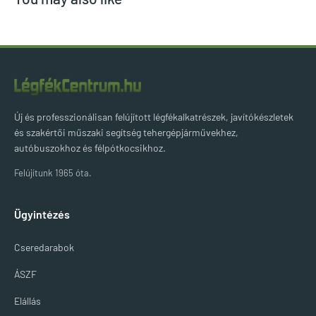
Új és professzionálisan felújított légfékalkatrészek, javítókészletek
és szakértői műszaki segítség tehergépjárművekhez,
autóbuszokhoz és félpótkocsikhoz.
Felújítunk 1965 óta.
Ügyintézés
Cseredarabok
ÁSZF
Elállás