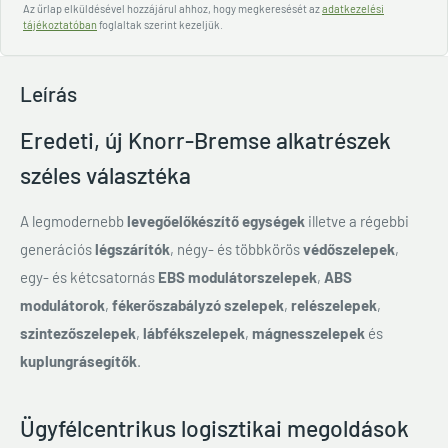
Az űrlap elküldésével hozzájárul ahhoz, hogy megkeresését az
adatkezelési
tájékoztatóban
foglaltak szerint kezeljük.
Leírás
Eredeti, új Knorr-Bremse alkatrészek
széles választéka
A legmodernebb
levegőelőkészítő egységek
illetve a régebbi
generációs
légszárítók
, négy- és többkörös
védőszelepek
,
egy- és kétcsatornás
EBS modulátorszelepek
,
ABS
modulátorok
,
fékerőszabályzó szelepek
,
relészelepek
,
szintezőszelepek
,
lábfékszelepek
,
mágnesszelepek
és
kuplungrásegítők
.
Ügyfélcentrikus logisztikai megoldások