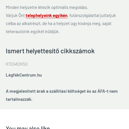
Minden helyzetre létezik optimális megoldás.
Várjuk Önt
telephelyeink egyikén
, futárszolgálattal juttatjuk
célba az alkatrészt, de ha a helyzet úgy kívánja meg, saját
teherautóink egyikét küldjük.
Ismert helyettesítő cikkszámok
K112462K50
LégfékCentrum.hu
A megjelenített árak a szállítási költséget és az ÁFA-t nem
tartalmazzák.
You may also like