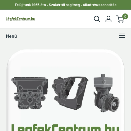
Ugrás
Felújítunk 1965 óta • Szakértői segítség • Alkatrészazonosítás
a
0
tartalomhoz
LegfekCentrum.hu
Menü