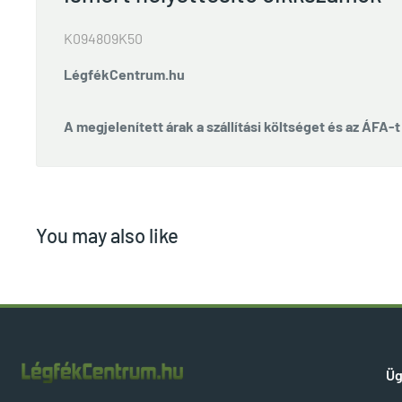
K094809K50
LégfékCentrum.hu
A megjelenített árak a szállítási költséget és az ÁFA-
You may also like
Üg