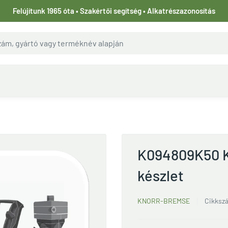
Felújítunk 1965 óta • Szakértői segítség • Alkatrészazonosítás
K094809K50 K
készlet
KNORR-BREMSE
Cikksz