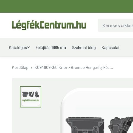
Ugrás
a
tartalomhoz
LegfekCentrum.hu
Katalógus
Felújítás 1965 óta
Szakmai blog
Kapcsolat
Kezdőlap
K094809K50 Knorr-Bremse Hengerfej kés...