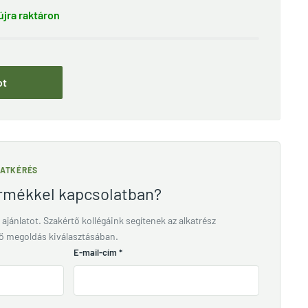
jra raktáron
ot
LATKÉRÉS
ermékkel kapcsolatban?
 ajánlatot. Szakértő kollégáink segítenek az alkatrész
lő megoldás kiválasztásában.
E-mail-cím
*