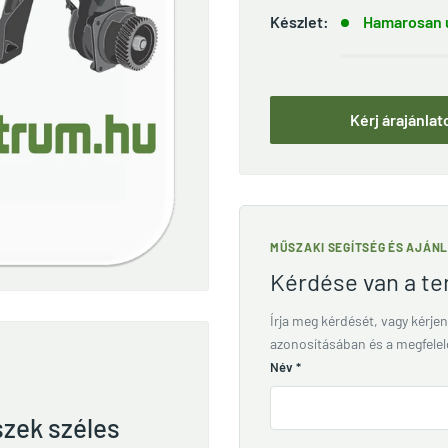
Készlet:
Hamarosan ú
Kérj árajánlat
MŰSZAKI SEGÍTSÉG ÉS AJÁN
Kérdése van a t
Írja meg kérdését, vagy kérjen
azonosításában és a megfele
Név
*
szek széles