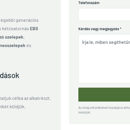
Telefonszám
 régebbi generációs
és kétcsatornás
EBS
Kérdés vagy megjegyzés
*
zó szelepek
,
nesszelepek
és
ldások
ttatjuk célba az alkatrészt,
ikét küldjük.
Az űrlap elküldésével hozzájárul ah
kezeljük.