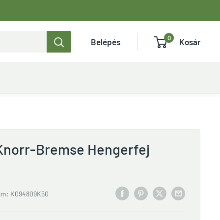
0
Belépés
Kosár
norr-Bremse Hengerfej
ám:
K094809K50