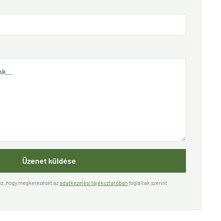
Üzenet küldése
hoz, hogy megkeresését az
adatkezelési tájékoztatóban
foglaltak szerint