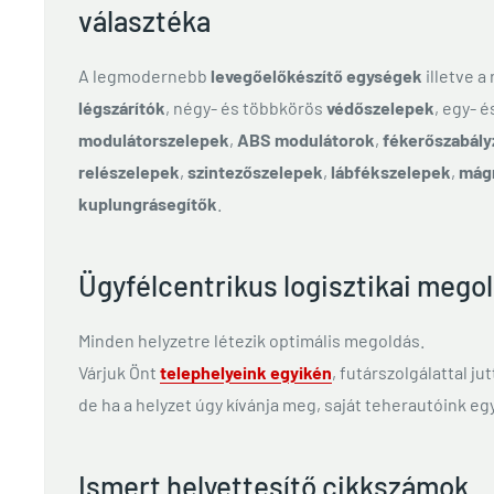
választéka
A legmodernebb
levegőelőkészítő egységek
illetve a
légszárítók
, négy- és többkörös
védőszelepek
, egy- 
modulátorszelepek
,
ABS modulátorok
,
fékerőszabály
relészelepek
,
szintezőszelepek
,
lábfékszelepek
,
mág
kuplungrásegítők
.
Ügyfélcentrikus logisztikai mego
Minden helyzetre létezik optimális megoldás.
Várjuk Önt
telephelyeink egyikén
, futárszolgálattal ju
de ha a helyzet úgy kívánja meg, saját teherautóink egy
Ismert helyettesítő cikkszámok