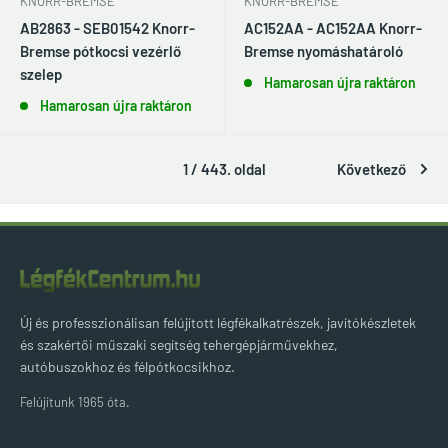
KNORR-BREMSE
KNORR-BREMSE
AB2863 - SEB01542 Knorr-
AC152AA - AC152AA Knorr-
Bremse pótkocsi vezérlő
Bremse nyomáshatároló
szelep
Hamarosan újra raktáron
Hamarosan újra raktáron
1 / 443. oldal
Következő
Új és professzionálisan felújított légfékalkatrészek, javítókészletek
és szakértői műszaki segítség tehergépjárművekhez,
autóbuszokhoz és félpótkocsikhoz.
Felújítunk 1965 óta.