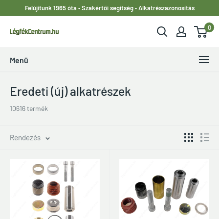
Ugrás
Felújítunk 1965 óta • Szakértői segítség • Alkatrészazonosítás
a
0
tartalomhoz
LegfekCentrum.hu
Menü
Eredeti (új) alkatrészek
10616 termék
Rendezés