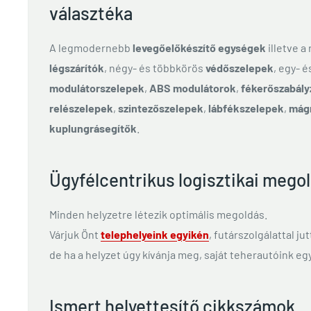
választéka
A legmodernebb
levegőelőkészítő egységek
illetve a
légszárítók
, négy- és többkörös
védőszelepek
, egy- 
modulátorszelepek
,
ABS modulátorok
,
fékerőszabály
relészelepek
,
szintezőszelepek
,
lábfékszelepek
,
mág
kuplungrásegítők
.
Ügyfélcentrikus logisztikai mego
Minden helyzetre létezik optimális megoldás.
Várjuk Önt
telephelyeink egyikén
, futárszolgálattal ju
de ha a helyzet úgy kívánja meg, saját teherautóink egy
Ismert helyettesítő cikkszámok