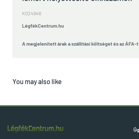
K024946
LégfékCentrum.hu
A megjelenített árak a szállítási költséget és az ÁFA-
You may also like
Üg