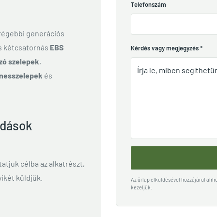
Telefonszám
 régebbi generációs
és kétcsatornás
EBS
Kérdés vagy megjegyzés
*
zó szelepek
,
nesszelepek
és
ldások
ttatjuk célba az alkatrészt,
ikét küldjük.
Az űrlap elküldésével hozzájárul ah
kezeljük.