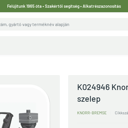
Felújítunk 1965 óta • Szakértői segítség • Alkatrészazonosítás
K024946 Knor
szelep
KNORR-BREMSE
Cikksz