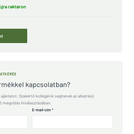
jra raktáron
ot
LATKÉRÉS
ermékkel kapcsolatban?
 ajánlatot. Szakértő kollégáink segítenek az alkatrész
lő megoldás kiválasztásában.
E-mail-cím
*