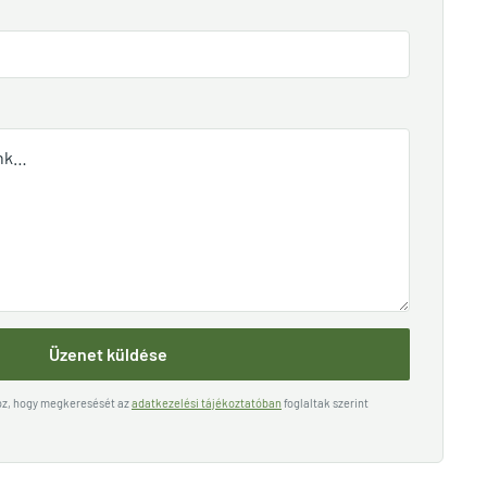
Üzenet küldése
hoz, hogy megkeresését az
adatkezelési tájékoztatóban
foglaltak szerint