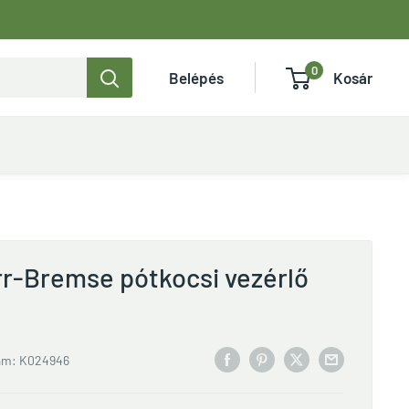
0
Belépés
Kosár
r-Bremse pótkocsi vezérlő
ám:
K024946