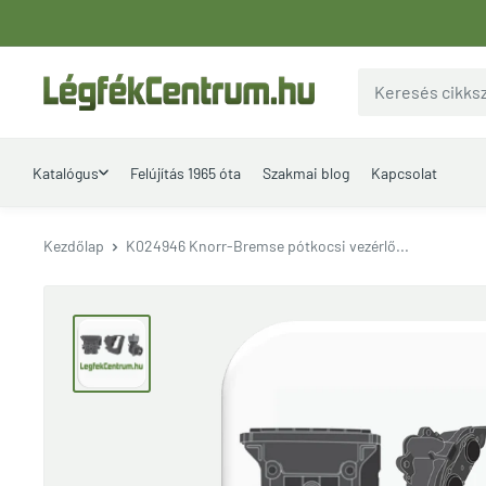
Ugrás
a
tartalomhoz
LegfekCentrum.hu
Katalógus
Felújítás 1965 óta
Szakmai blog
Kapcsolat
Kezdőlap
K024946 Knorr-Bremse pótkocsi vezérlő...