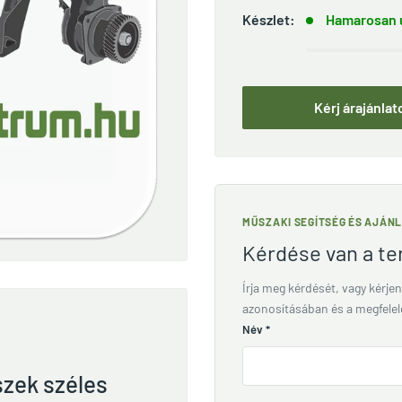
Készlet:
Hamarosan ú
Kérj árajánlat
MŰSZAKI SEGÍTSÉG ÉS AJÁN
Kérdése van a t
Írja meg kérdését, vagy kérjen
azonosításában és a megfele
Név
*
szek széles