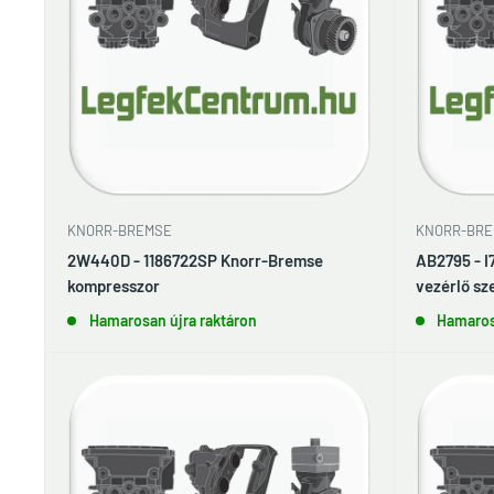
KNORR-BREMSE
KNORR-BRE
2W440D - 1186722SP Knorr-Bremse
AB2795 - I
kompresszor
vezérlő sz
Hamarosan újra raktáron
Hamaros