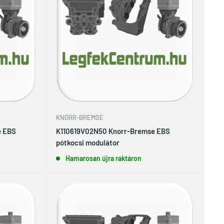
KNORR-BREMSE
e EBS
K110619V02N50 Knorr-Bremse EBS
pótkocsi modulátor
Hamarosan újra raktáron