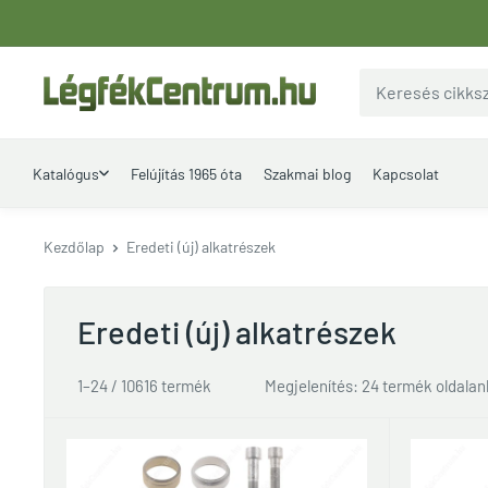
Ugrás
a
tartalomhoz
LegfekCentrum.hu
Katalógus
Felújítás 1965 óta
Szakmai blog
Kapcsolat
Kezdőlap
Eredeti (új) alkatrészek
Eredeti (új) alkatrészek
1–24 / 10616 termék
Megjelenítés: 24 termék oldala