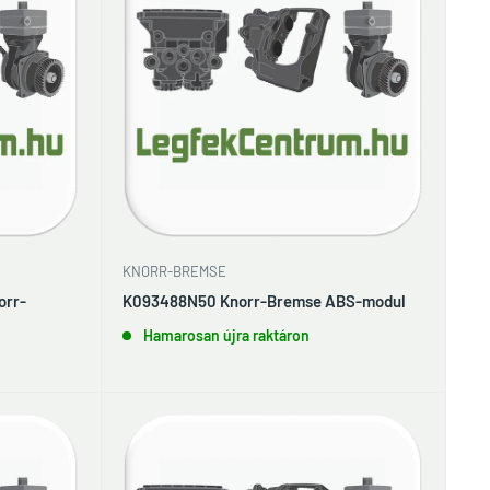
KNORR-BREMSE
orr-
K093488N50 Knorr-Bremse ABS-modul
Hamarosan újra raktáron