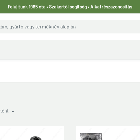
Felújítunk 1965 óta • Szakértői segítség • Alkatrészazonosítás
nként