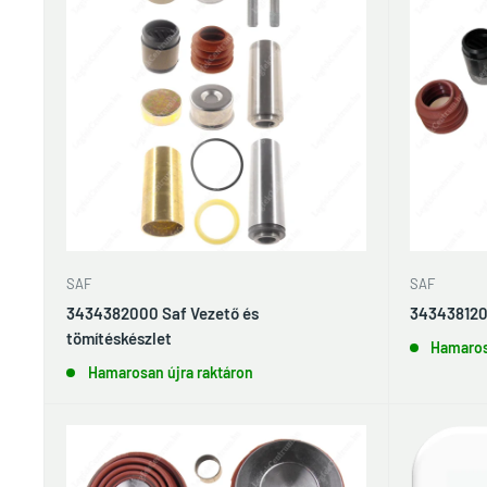
SAF
SAF
3434382000 Saf Vezető és
3434381200
tömítéskészlet
Hamaros
Hamarosan újra raktáron