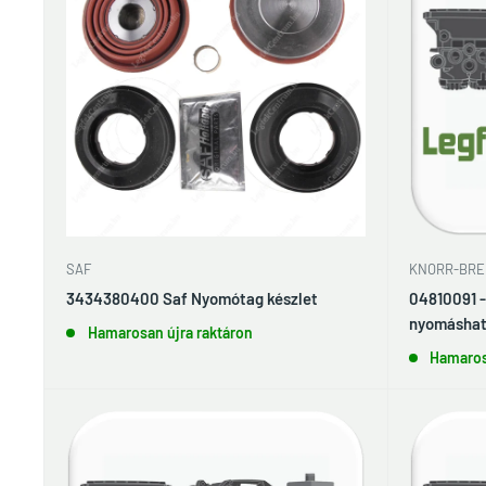
KNORR-BRE
SAF
04810091 
3434380400 Saf Nyomótag készlet
nyomáshat
Hamarosan újra raktáron
Hamaros