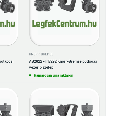
KNORR-BREMSE
pótkocsi
AB2822 - II17292 Knorr-Bremse pótkocsi
vezérlő szelep
Hamarosan újra raktáron