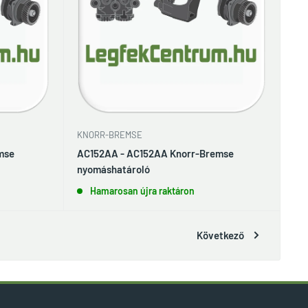
KNORR-BREMSE
mse
AC152AA - AC152AA Knorr-Bremse
nyomáshatároló
Hamarosan újra raktáron
Következő