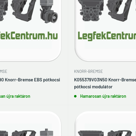
MSE
KNORR-BREMSE
0 Knorr-Bremse EBS pótkocsi
K055379V03N50 Knorr-Brems
pótkocsi modulátor
an újra raktáron
Hamarosan újra raktáron