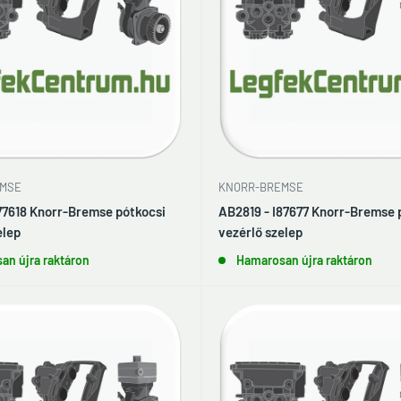
MSE
KNORR-BREMSE
77618 Knorr-Bremse pótkocsi
AB2819 - I87677 Knorr-Bremse 
elep
vezérlő szelep
an újra raktáron
Hamarosan újra raktáron