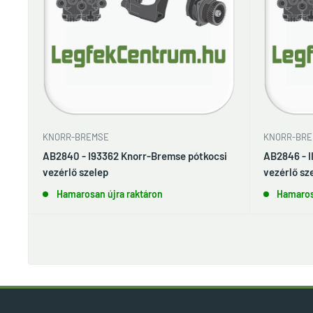
KNORR-BREMSE
KNORR-BRE
AB2840 - I93362 Knorr-Bremse pótkocsi
AB2846 - I
vezérlő szelep
vezérlő sz
Hamarosan újra raktáron
Hamaros