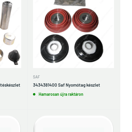
SAF
téskészlet
3434381400 Saf Nyomótag készlet
Hamarosan újra raktáron