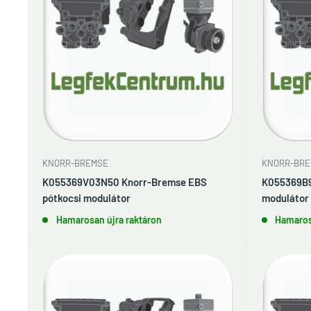
KNORR-BREMSE
KNORR-BRE
K055369V03N50 Knorr-Bremse EBS
K055369B9
pótkocsi modulátor
modulátor
Hamarosan újra raktáron
Hamaros