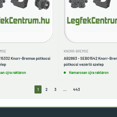
MSE
KNORR-BREMSE
I15332 Knorr-Bremse pótkocsi
AB2863 - SEB01542 Knorr-Bre
elep
pótkocsi vezérlő szelep
an újra raktáron
Hamarosan újra raktáron
1
2
3
…
443