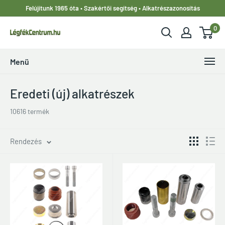
Ugrás
Felújítunk 1965 óta • Szakértői segítség • Alkatrészazonosítás
a
0
tartalomhoz
LegfekCentrum.hu
Menü
Eredeti (új) alkatrészek
10616 termék
Rendezés