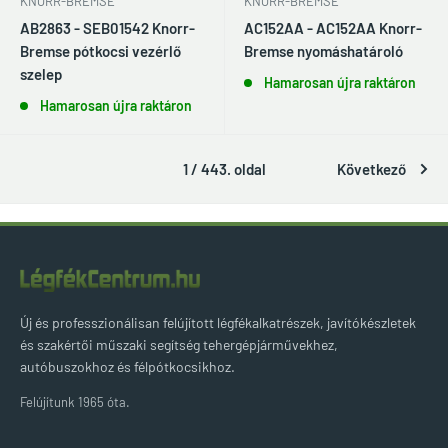
KNORR-BREMSE
KNORR-BREMSE
AB2863 - SEB01542 Knorr-
AC152AA - AC152AA Knorr-
Bremse pótkocsi vezérlő
Bremse nyomáshatároló
szelep
Hamarosan újra raktáron
Hamarosan újra raktáron
1 / 443. oldal
Következő
Új és professzionálisan felújított légfékalkatrészek, javítókészletek
és szakértői műszaki segítség tehergépjárművekhez,
autóbuszokhoz és félpótkocsikhoz.
Felújítunk 1965 óta.