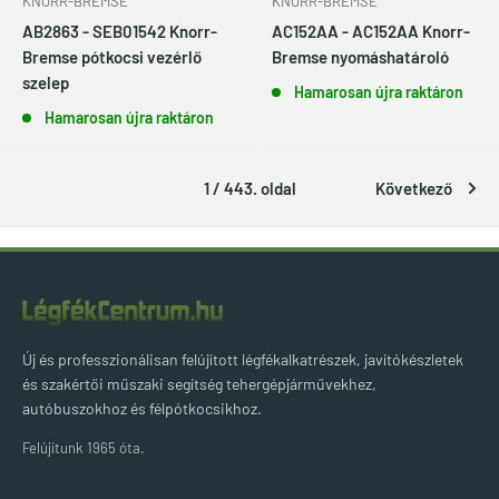
KNORR-BREMSE
KNORR-BREMSE
AB2863 - SEB01542 Knorr-
AC152AA - AC152AA Knorr-
Bremse pótkocsi vezérlő
Bremse nyomáshatároló
szelep
Hamarosan újra raktáron
Hamarosan újra raktáron
1 / 443. oldal
Következő
Új és professzionálisan felújított légfékalkatrészek, javítókészletek
és szakértői műszaki segítség tehergépjárművekhez,
autóbuszokhoz és félpótkocsikhoz.
Felújítunk 1965 óta.