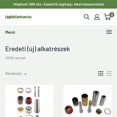
Ugrás
Felújítunk 1965 óta • Szakértői segítség • Alkatrészazonosítás
a
0
tartalomhoz
LegfekCentrum.hu
Menü
Eredeti (új) alkatrészek
10616 termék
Rendezés