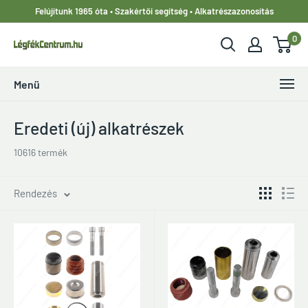
Ugrás
Felújítunk 1965 óta • Szakértői segítség • Alkatrészazonosítás
a
0
tartalomhoz
LegfekCentrum.hu
Menü
Eredeti (új) alkatrészek
10616 termék
Rendezés