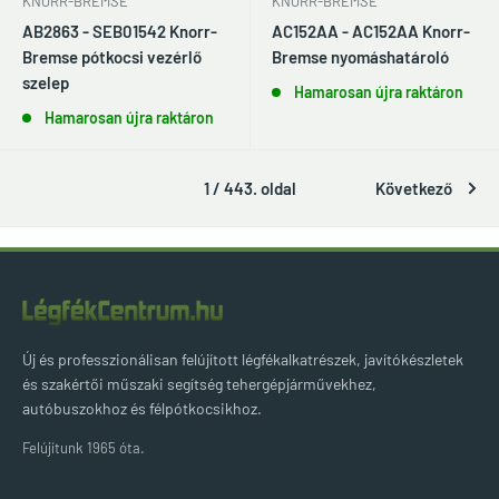
KNORR-BREMSE
KNORR-BREMSE
AB2863 - SEB01542 Knorr-
AC152AA - AC152AA Knorr-
Bremse pótkocsi vezérlő
Bremse nyomáshatároló
szelep
Hamarosan újra raktáron
Hamarosan újra raktáron
1 / 443. oldal
Következő
Új és professzionálisan felújított légfékalkatrészek, javítókészletek
és szakértői műszaki segítség tehergépjárművekhez,
autóbuszokhoz és félpótkocsikhoz.
Felújítunk 1965 óta.