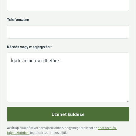
Telefonszám
Kérdés vagy megjegyzés
*
Üzenet küldése
Az űrlap elküldésével hozzájárul ahhoz, hogy megkeresését az
adatkezelési
tájékoztatóban
foglaltak szerint kezeljük.