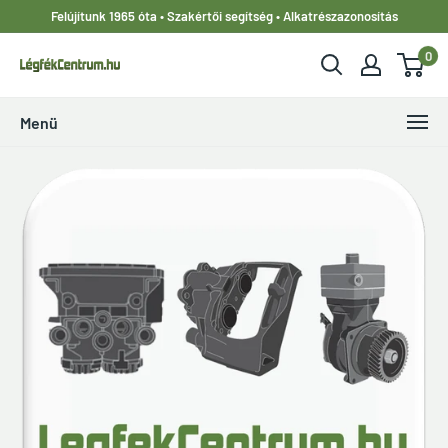
Ugrás
Felújítunk 1965 óta • Szakértői segítség • Alkatrészazonosítás
a
0
tartalomhoz
LegfekCentrum.hu
Menü