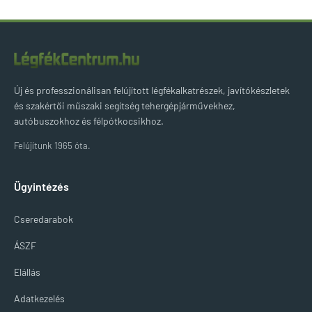
Új és professzionálisan felújított légfékalkatrészek, javítókészletek
és szakértői műszaki segítség tehergépjárművekhez,
autóbuszokhoz és félpótkocsikhoz.
Felújítunk 1965 óta.
Ügyintézés
Cseredarabok
ÁSZF
Elállás
Adatkezelés