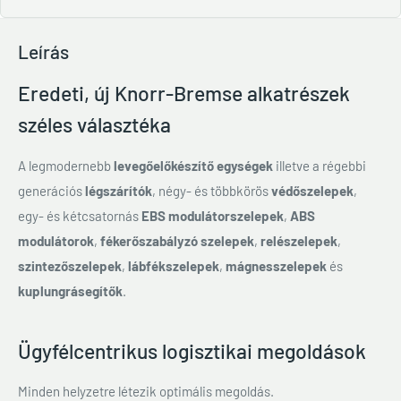
Leírás
Eredeti, új Knorr-Bremse alkatrészek
széles választéka
A legmodernebb
levegőelőkészítő egységek
illetve a régebbi
generációs
légszárítók
, négy- és többkörös
védőszelepek
,
egy- és kétcsatornás
EBS modulátorszelepek
,
ABS
modulátorok
,
fékerőszabályzó szelepek
,
relészelepek
,
szintezőszelepek
,
lábfékszelepek
,
mágnesszelepek
és
kuplungrásegítők
.
Ügyfélcentrikus logisztikai megoldások
Minden helyzetre létezik optimális megoldás.