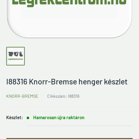
I88316 Knorr-Bremse henger készlet
KNORR-BREMSE
Cikkszám:
I88316
Készlet:
Hamarosan újra raktáron