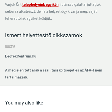
Várjuk Önt
telephelyeink egyikén
, futárszolgálattal juttatjuk
célba az alkatrészt, de ha a helyzet úgy kívánja meg, saját
teherautóink egyikét küldjük.
Ismert helyettesítő cikkszámok
I88316
LégfékCentrum.hu
A megjelenített árak a szállítási költséget és az ÁFA-t nem
tartalmazzák.
You may also like