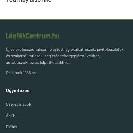
Új és professzionálisan felújított légfékalkatrészek, javítókészletek
és szakértői műszaki segítség tehergépjárművekhez,
autóbuszokhoz és félpótkocsikhoz.
Felújítunk 1965 óta.
Ügyintézés
Cseredarabok
ÁSZF
Elállás