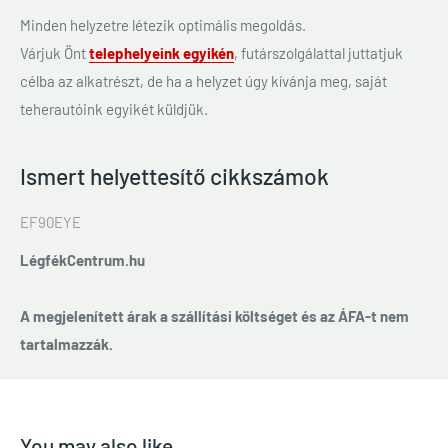
Minden helyzetre létezik optimális megoldás.
Várjuk Önt
telephelyeink egyikén
, futárszolgálattal juttatjuk
célba az alkatrészt, de ha a helyzet úgy kívánja meg, saját
teherautóink egyikét küldjük.
Ismert helyettesítő cikkszámok
EF90EYE
LégfékCentrum.hu
A megjelenített árak a szállítási költséget és az ÁFA-t nem
tartalmazzák.
You may also like