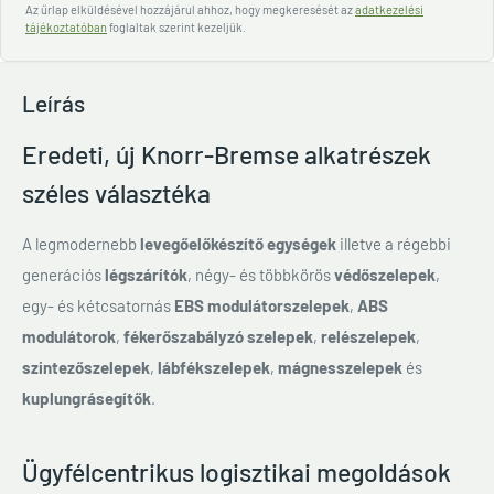
Az űrlap elküldésével hozzájárul ahhoz, hogy megkeresését az
adatkezelési
tájékoztatóban
foglaltak szerint kezeljük.
Leírás
Eredeti, új Knorr-Bremse alkatrészek
széles választéka
A legmodernebb
levegőelőkészítő egységek
illetve a régebbi
generációs
légszárítók
, négy- és többkörös
védőszelepek
,
egy- és kétcsatornás
EBS modulátorszelepek
,
ABS
modulátorok
,
fékerőszabályzó szelepek
,
relészelepek
,
szintezőszelepek
,
lábfékszelepek
,
mágnesszelepek
és
kuplungrásegítők
.
Ügyfélcentrikus logisztikai megoldások