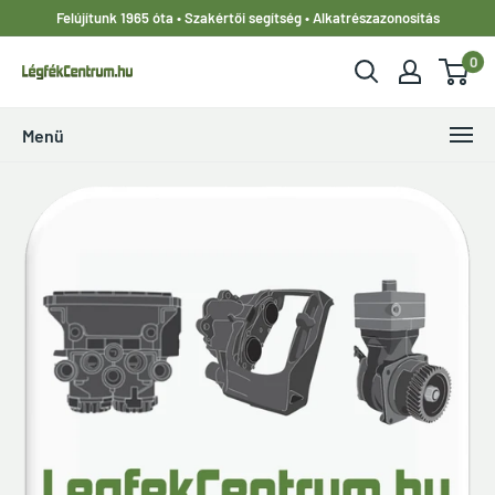
Ugrás
Felújítunk 1965 óta • Szakértői segítség • Alkatrészazonosítás
a
0
tartalomhoz
LegfekCentrum.hu
Menü