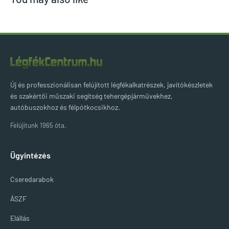
Új és professzionálisan felújított légfékalkatrészek, javítókészletek
és szakértői műszaki segítség tehergépjárművekhez,
autóbuszokhoz és félpótkocsikhoz.
Felújítunk 1965 óta.
Ügyintézés
Cseredarabok
ÁSZF
Elállás