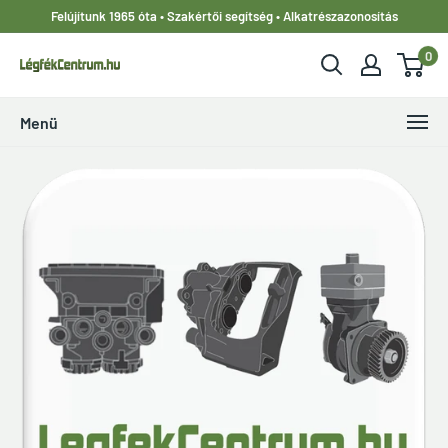
Ugrás
Felújítunk 1965 óta • Szakértői segítség • Alkatrészazonosítás
a
0
tartalomhoz
LegfekCentrum.hu
Menü