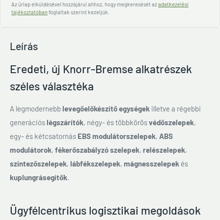
Az űrlap elküldésével hozzájárul ahhoz, hogy megkeresését az
adatkezelési
tájékoztatóban
foglaltak szerint kezeljük.
Leírás
Eredeti, új Knorr-Bremse alkatrészek
széles választéka
A legmodernebb
levegőelőkészítő egységek
illetve a régebbi
generációs
légszárítók
, négy- és többkörös
védőszelepek
,
egy- és kétcsatornás
EBS modulátorszelepek
,
ABS
modulátorok
,
fékerőszabályzó szelepek
,
relészelepek
,
szintezőszelepek
,
lábfékszelepek
,
mágnesszelepek
és
kuplungrásegítők
.
Ügyfélcentrikus logisztikai megoldások