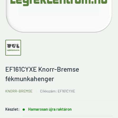
EF161CYXE Knorr-Bremse
fékmunkahenger
KNORR-BREMSE
Cikkszám:
EF161CYXE
Készlet:
Hamarosan újra raktáron