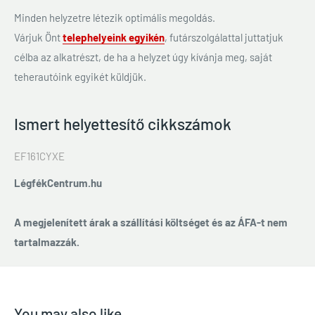
Minden helyzetre létezik optimális megoldás.
Várjuk Önt
telephelyeink egyikén
, futárszolgálattal juttatjuk
célba az alkatrészt, de ha a helyzet úgy kívánja meg, saját
teherautóink egyikét küldjük.
Ismert helyettesítő cikkszámok
EF161CYXE
LégfékCentrum.hu
A megjelenített árak a szállítási költséget és az ÁFA-t nem
tartalmazzák.
You may also like