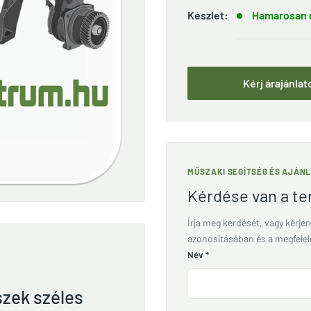
Készlet:
Hamarosan ú
Kérj árajánlat
MŰSZAKI SEGÍTSÉG ÉS AJÁN
Kérdése van a t
Írja meg kérdését, vagy kérjen
azonosításában és a megfele
Név
*
szek széles