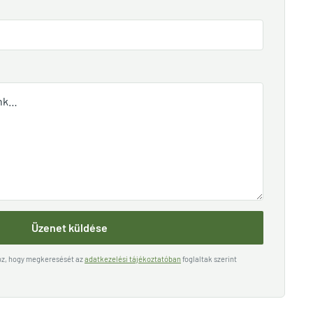
Üzenet küldése
hoz, hogy megkeresését az
adatkezelési tájékoztatóban
foglaltak szerint