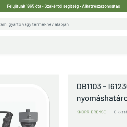
Felújítunk 1965 óta • Szakértői segítség • Alkatrészazonosítás
DB1103 - I612
nyomáshatáro
KNORR-BREMSE
Cikksz