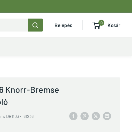
0
Belépés
Kosár
36 Knorr-Bremse
ló
ám:
DB1103 - I61236