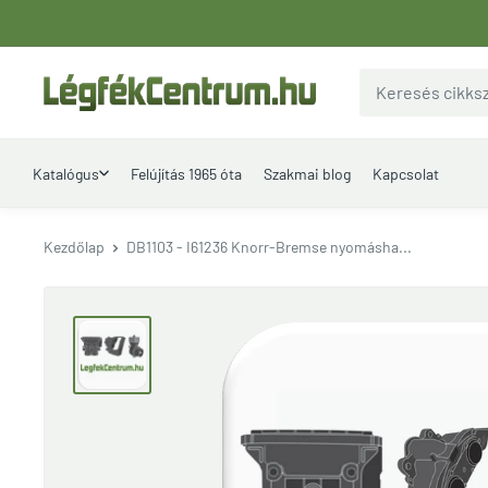
Ugrás
a
tartalomhoz
LegfekCentrum.hu
Katalógus
Felújítás 1965 óta
Szakmai blog
Kapcsolat
Kezdőlap
DB1103 - I61236 Knorr-Bremse nyomásha...