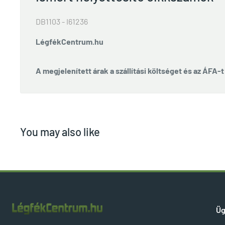
DB1103 - I61236
LégfékCentrum.hu
A megjelenített árak a szállítási költséget és az ÁFA-
You may also like
Üg