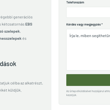
Telefonszám
 régebbi generációs
és kétcsatornás
EBS
Kérdés vagy megjegyzés
*
zó szelepek
,
nesszelepek
és
ldások
ttatjuk célba az alkatrészt,
ikét küldjük.
Az űrlap elküldésével hozzájárul ah
kezeljük.