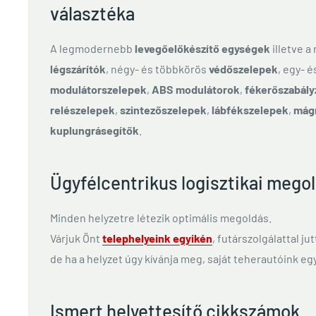
választéka
A legmodernebb
levegőelőkészítő egységek
illetve a
légszárítók
, négy- és többkörös
védőszelepek
, egy- 
modulátorszelepek
,
ABS modulátorok
,
fékerőszabály
relészelepek
,
szintezőszelepek
,
lábfékszelepek
,
mág
kuplungrásegítők
.
Ügyfélcentrikus logisztikai mego
Minden helyzetre létezik optimális megoldás.
Várjuk Önt
telephelyeink egyikén
, futárszolgálattal ju
de ha a helyzet úgy kívánja meg, saját teherautóink egy
Ismert helyettesítő cikkszámok