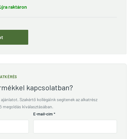
jra raktáron
ot
LATKÉRÉS
ermékkel kapcsolatban?
 ajánlatot. Szakértő kollégáink segítenek az alkatrész
lő megoldás kiválasztásában.
E-mail-cím
*