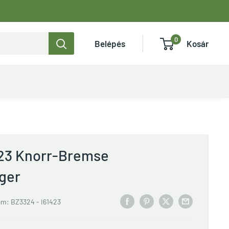
0
Belépés
Kosár
423 Knorr-Bremse
ger
ám:
BZ3324 - I61423