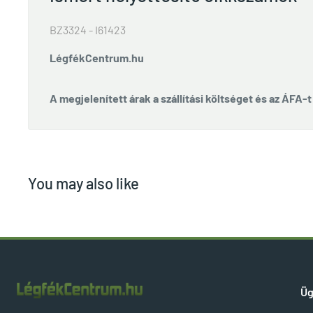
BZ3324 - I61423
LégfékCentrum.hu
A megjelenített árak a szállítási költséget és az ÁFA-
You may also like
Üg