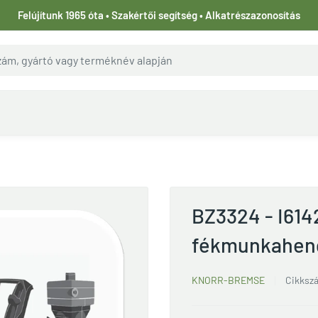
Felújítunk 1965 óta • Szakértői segítség • Alkatrészazonosítás
BZ3324 - I61
fékmunkahen
KNORR-BREMSE
Cikksz