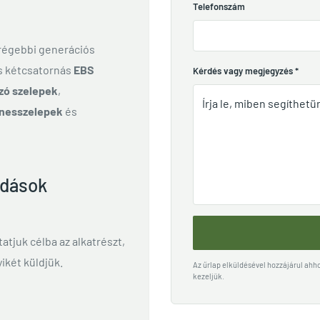
Telefonszám
 régebbi generációs
és kétcsatornás
EBS
Kérdés vagy megjegyzés
*
zó szelepek
,
nesszelepek
és
ldások
ttatjuk célba az alkatrészt,
ikét küldjük.
Az űrlap elküldésével hozzájárul ah
kezeljük.