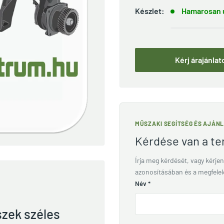
Készlet:
Hamarosan ú
Kérj árajánlat
MŰSZAKI SEGÍTSÉG ÉS AJÁN
Kérdése van a t
Írja meg kérdését, vagy kérjen
azonosításában és a megfele
Név
*
szek széles