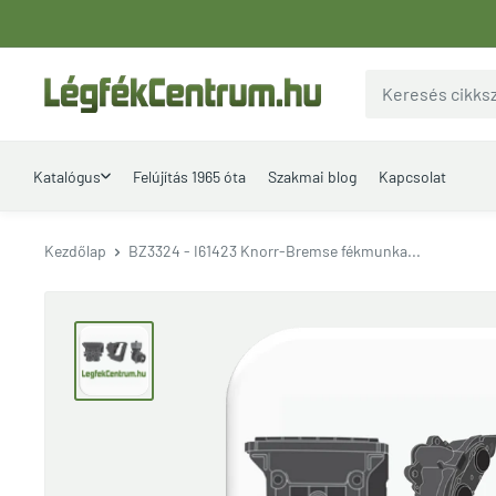
Ugrás
a
tartalomhoz
LegfekCentrum.hu
Katalógus
Felújítás 1965 óta
Szakmai blog
Kapcsolat
Kezdőlap
BZ3324 - I61423 Knorr-Bremse fékmunka...