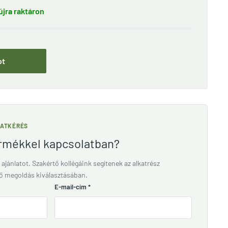
jra raktáron
ot
LATKÉRÉS
ermékkel kapcsolatban?
 ajánlatot. Szakértő kollégáink segítenek az alkatrész
lő megoldás kiválasztásában.
E-mail-cím
*