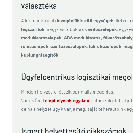
választéka
A legmodernebb
levegőelőkészítő egységek
illetve a
légszárítók
, négy- és többkörös
védőszelepek
, egy- 
modulátorszelepek
,
ABS modulátorok
,
fékerőszabály
relészelepek
,
szintezőszelepek
,
lábfékszelepek
,
mág
kuplungrásegítők
.
Ügyfélcentrikus logisztikai mego
Minden helyzetre létezik optimális megoldás.
Várjuk Önt
telephelyeink egyikén
, futárszolgálattal ju
de ha a helyzet úgy kívánja meg, saját teherautóink egy
Ismert helyettesítő cikkszámok