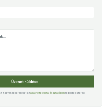
Üzenet küldése
hoz, hogy megkeresését az
adatkezelési tájékoztatóban
foglaltak szerint