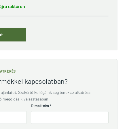
jra raktáron
ot
LATKÉRÉS
ermékkel kapcsolatban?
 ajánlatot. Szakértő kollégáink segítenek az alkatrész
lő megoldás kiválasztásában.
E-mail-cím
*