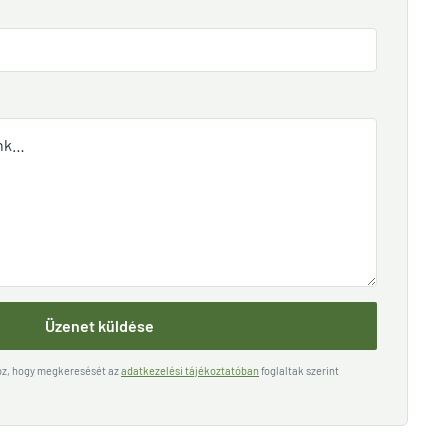
Üzenet küldése
hoz, hogy megkeresését az
adatkezelési tájékoztatóban
foglaltak szerint