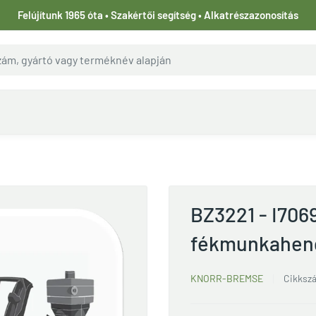
Felújítunk 1965 óta • Szakértői segítség • Alkatrészazonosítás
BZ3221 - I70
fékmunkahen
KNORR-BREMSE
Cikksz