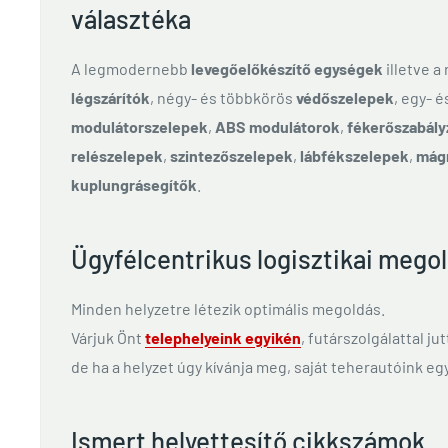
választéka
A legmodernebb
levegőelőkészítő egységek
illetve a
légszárítók
, négy- és többkörös
védőszelepek
, egy- 
modulátorszelepek
,
ABS modulátorok
,
fékerőszabály
relészelepek
,
szintezőszelepek
,
lábfékszelepek
,
mág
kuplungrásegítők
.
Ügyfélcentrikus logisztikai mego
Minden helyzetre létezik optimális megoldás.
Várjuk Önt
telephelyeink egyikén
, futárszolgálattal ju
de ha a helyzet úgy kívánja meg, saját teherautóink egy
Ismert helyettesítő cikkszámok