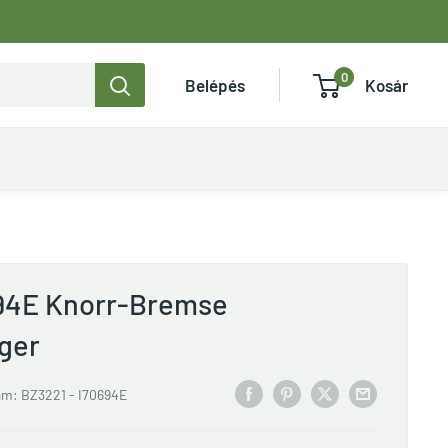
0
Belépés
Kosár
694E Knorr-Bremse
ger
ám:
BZ3221 - I70694E