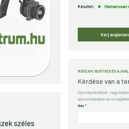
Készlet:
Hamarosan ú
Kérj árajánlat
MŰSZAKI SEGÍTSÉG ÉS AJÁN
Kérdése van a t
Írja meg kérdését, vagy kérjen
azonosításában és a megfele
Név
*
szek széles