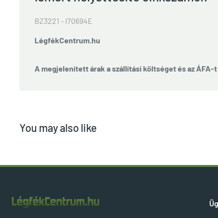
BZ3221 - I70694E
LégfékCentrum.hu
A megjelenített árak a szállítási költséget és az ÁFA-
You may also like
Üg