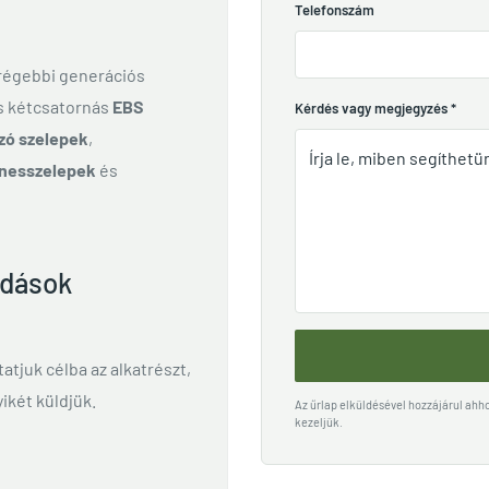
Telefonszám
 régebbi generációs
és kétcsatornás
EBS
Kérdés vagy megjegyzés
*
zó szelepek
,
nesszelepek
és
ldások
ttatjuk célba az alkatrészt,
ikét küldjük.
Az űrlap elküldésével hozzájárul ah
kezeljük.