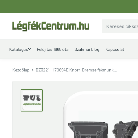
Ugrás
a
tartalomhoz
LegfekCentrum.hu
Katalógus
Felújítás 1965 óta
Szakmai blog
Kapcsolat
Kezdőlap
BZ3221 - I70694E Knorr-Bremse fékmunk...