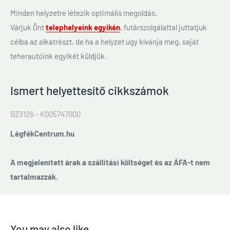
Minden helyzetre létezik optimális megoldás.
Várjuk Önt
telephelyeink egyikén
, futárszolgálattal juttatjuk
célba az alkatrészt, de ha a helyzet úgy kívánja meg, saját
teherautóink egyikét küldjük.
Ismert helyettesítő cikkszámok
BZ3126 - K005747000
LégfékCentrum.hu
A megjelenített árak a szállítási költséget és az ÁFA-t nem
tartalmazzák.
You may also like