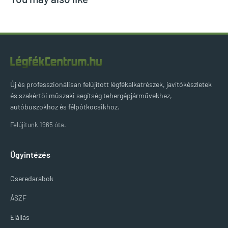
Új és professzionálisan felújított légfékalkatrészek, javítókészletek
és szakértői műszaki segítség tehergépjárművekhez,
autóbuszokhoz és félpótkocsikhoz.
Felújítunk 1965 óta.
Ügyintézés
Cseredarabok
ÁSZF
Elállás