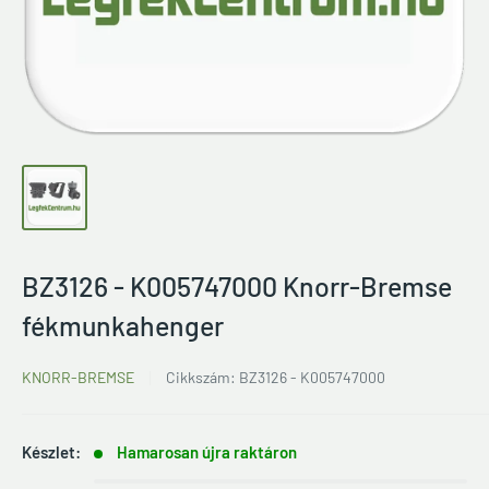
BZ3126 - K005747000 Knorr-Bremse
fékmunkahenger
KNORR-BREMSE
Cikkszám:
BZ3126 - K005747000
Készlet:
Hamarosan újra raktáron