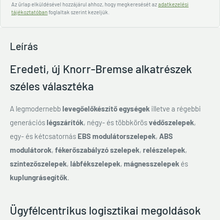
Az űrlap elküldésével hozzájárul ahhoz, hogy megkeresését az
adatkezelési
tájékoztatóban
foglaltak szerint kezeljük.
Leírás
Eredeti, új Knorr-Bremse alkatrészek
széles választéka
A legmodernebb
levegőelőkészítő egységek
illetve a régebbi
generációs
légszárítók
, négy- és többkörös
védőszelepek
,
egy- és kétcsatornás
EBS modulátorszelepek
,
ABS
modulátorok
,
fékerőszabályzó szelepek
,
relészelepek
,
szintezőszelepek
,
lábfékszelepek
,
mágnesszelepek
és
kuplungrásegítők
.
Ügyfélcentrikus logisztikai megoldások