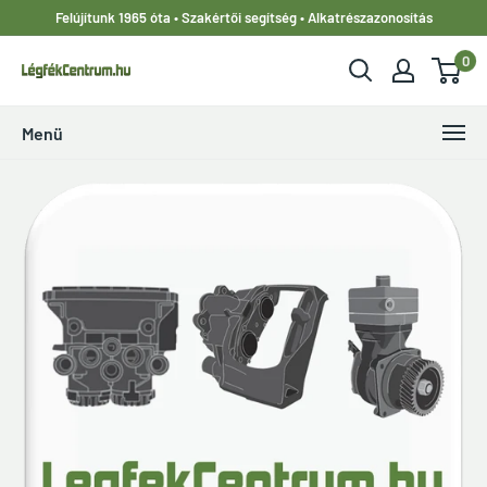
Ugrás
Felújítunk 1965 óta • Szakértői segítség • Alkatrészazonosítás
a
0
tartalomhoz
LegfekCentrum.hu
Menü