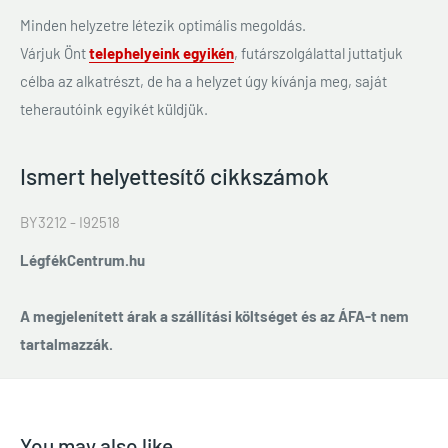
Minden helyzetre létezik optimális megoldás.
Várjuk Önt
telephelyeink egyikén
, futárszolgálattal juttatjuk
célba az alkatrészt, de ha a helyzet úgy kívánja meg, saját
teherautóink egyikét küldjük.
Ismert helyettesítő cikkszámok
BY3212 - I92518
LégfékCentrum.hu
A megjelenített árak a szállítási költséget és az ÁFA-t nem
tartalmazzák.
You may also like