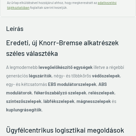
Az űrlap elküldésével hozzájárul ahhoz, hogy megkeresését az
adatkezelési
tájékoztatóban
foglaltak szerint kezeljük.
Leírás
Eredeti, új Knorr-Bremse alkatrészek
széles választéka
A legmodernebb
levegőelőkészítő egységek
illetve a régebbi
generációs
légszárítók
, négy- és többkörös
védőszelepek
,
egy- és kétcsatornás
EBS modulátorszelepek
,
ABS
modulátorok
,
fékerőszabályzó szelepek
,
relészelepek
,
szintezőszelepek
,
lábfékszelepek
,
mágnesszelepek
és
kuplungrásegítők
.
Ügyfélcentrikus logisztikai megoldások