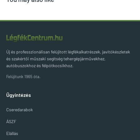
Új és professzionálisan felújított légfékalkatrészek, javítókészletek
és szakértői műszaki segítség tehergépjárművekhez,
autóbuszokhoz és félpótkocsikhoz.
Felújítunk 1965 óta.
Ügyintézés
Cseredarabok
ÁSZF
Elállás