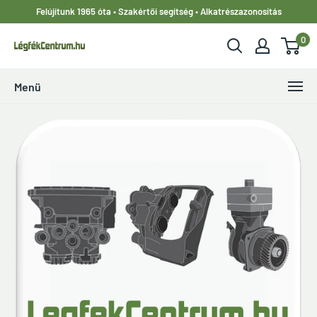
Ugrás
Felújítunk 1965 óta • Szakértői segítség • Alkatrészazonosítás
a
0
tartalomhoz
LegfekCentrum.hu
Menü