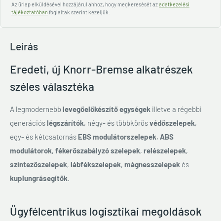
Az űrlap elküldésével hozzájárul ahhoz, hogy megkeresését az
adatkezelési
tájékoztatóban
foglaltak szerint kezeljük.
Leírás
Eredeti, új Knorr-Bremse alkatrészek
széles választéka
A legmodernebb
levegőelőkészítő egységek
illetve a régebbi
generációs
légszárítók
, négy- és többkörös
védőszelepek
,
egy- és kétcsatornás
EBS modulátorszelepek
,
ABS
modulátorok
,
fékerőszabályzó szelepek
,
relészelepek
,
szintezőszelepek
,
lábfékszelepek
,
mágnesszelepek
és
kuplungrásegítők
.
Ügyfélcentrikus logisztikai megoldások