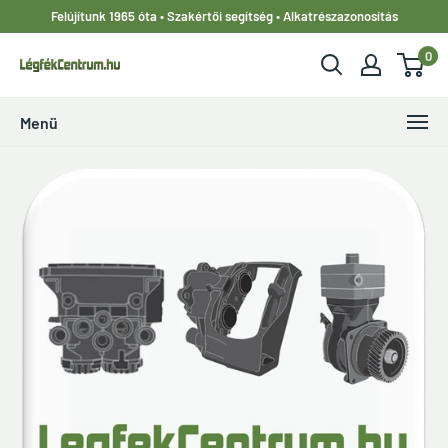
Ugrás
Felújítunk 1965 óta • Szakértői segítség • Alkatrészazonosítás
a
0
tartalomhoz
LegfekCentrum.hu
Menü