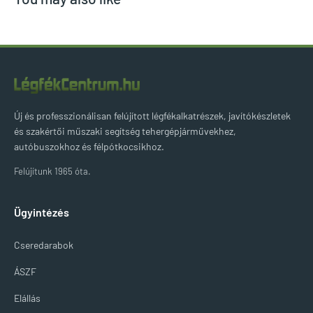
Új és professzionálisan felújított légfékalkatrészek, javítókészletek
és szakértői műszaki segítség tehergépjárművekhez,
autóbuszokhoz és félpótkocsikhoz.
Felújítunk 1965 óta.
Ügyintézés
Cseredarabok
ÁSZF
Elállás