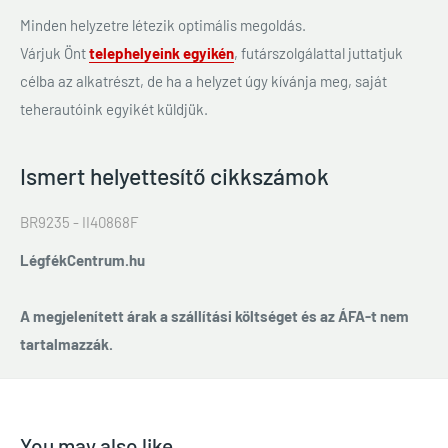
Minden helyzetre létezik optimális megoldás.
Várjuk Önt
telephelyeink egyikén
, futárszolgálattal juttatjuk
célba az alkatrészt, de ha a helyzet úgy kívánja meg, saját
teherautóink egyikét küldjük.
Ismert helyettesítő cikkszámok
BR9235 - II40868F
LégfékCentrum.hu
A megjelenített árak a szállítási költséget és az ÁFA-t nem
tartalmazzák.
You may also like