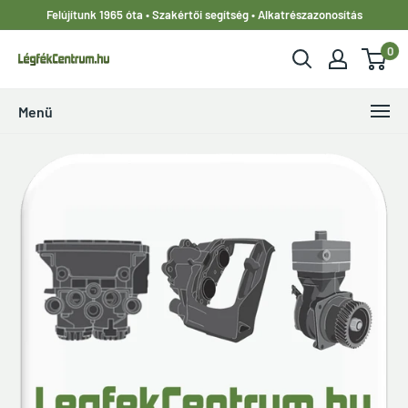
Ugrás
Felújítunk 1965 óta • Szakértői segítség • Alkatrészazonosítás
a
0
tartalomhoz
LegfekCentrum.hu
Menü