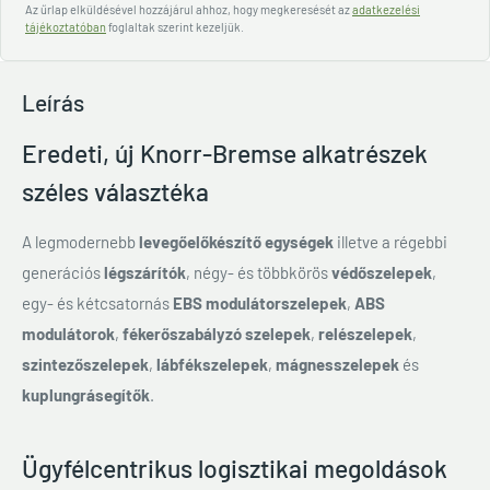
Az űrlap elküldésével hozzájárul ahhoz, hogy megkeresését az
adatkezelési
tájékoztatóban
foglaltak szerint kezeljük.
Leírás
Eredeti, új Knorr-Bremse alkatrészek
széles választéka
A legmodernebb
levegőelőkészítő egységek
illetve a régebbi
generációs
légszárítók
, négy- és többkörös
védőszelepek
,
egy- és kétcsatornás
EBS modulátorszelepek
,
ABS
modulátorok
,
fékerőszabályzó szelepek
,
relészelepek
,
szintezőszelepek
,
lábfékszelepek
,
mágnesszelepek
és
kuplungrásegítők
.
Ügyfélcentrikus logisztikai megoldások