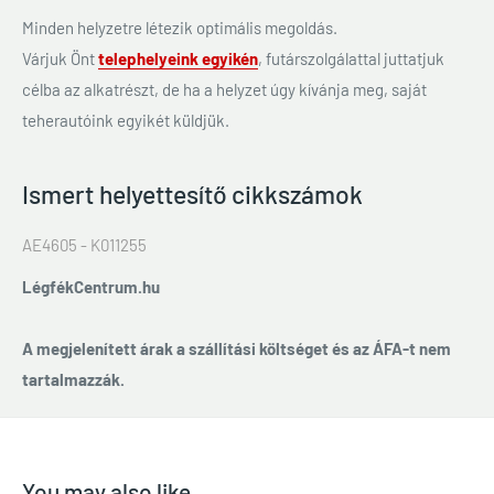
Minden helyzetre létezik optimális megoldás.
Várjuk Önt
telephelyeink egyikén
, futárszolgálattal juttatjuk
célba az alkatrészt, de ha a helyzet úgy kívánja meg, saját
teherautóink egyikét küldjük.
Ismert helyettesítő cikkszámok
AE4605 - K011255
LégfékCentrum.hu
A megjelenített árak a szállítási költséget és az ÁFA-t nem
tartalmazzák.
You may also like