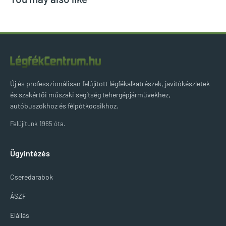
Új és professzionálisan felújított légfékalkatrészek, javítókészletek
és szakértői műszaki segítség tehergépjárművekhez,
autóbuszokhoz és félpótkocsikhoz.
Felújítunk 1965 óta.
Ügyintézés
Cseredarabok
ÁSZF
Elállás