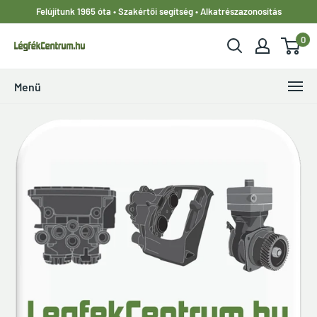
Ugrás
Felújítunk 1965 óta • Szakértői segítség • Alkatrészazonosítás
a
0
tartalomhoz
LegfekCentrum.hu
Menü