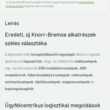
Az űrlap elküldésével hozzájárul ahhoz, hogy megkeresését az
adatkezelési
tájékoztatóban
foglaltak szerint kezeljük.
Leírás
Eredeti, új Knorr-Bremse alkatrészek
széles választéka
A legmodernebb
levegőelőkészítő egységek
illetve a régebbi
generációs
légszárítók
, négy- és többkörös
védőszelepek
,
egy- és kétcsatornás
EBS modulátorszelepek
,
ABS
modulátorok
,
fékerőszabályzó szelepek
,
relészelepek
,
szintezőszelepek
,
lábfékszelepek
,
mágnesszelepek
és
kuplungrásegítők
.
Ügyfélcentrikus logisztikai megoldások