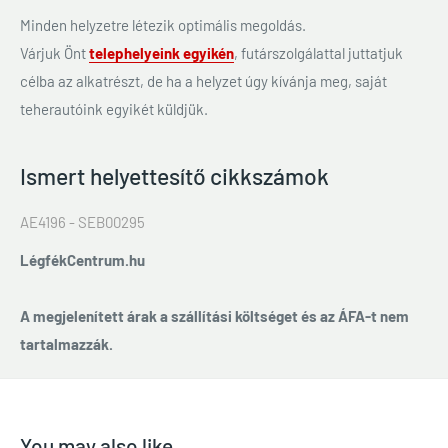
Minden helyzetre létezik optimális megoldás.
Várjuk Önt
telephelyeink egyikén
, futárszolgálattal juttatjuk
célba az alkatrészt, de ha a helyzet úgy kívánja meg, saját
teherautóink egyikét küldjük.
Ismert helyettesítő cikkszámok
AE4196 - SEB00295
LégfékCentrum.hu
A megjelenített árak a szállítási költséget és az ÁFA-t nem
tartalmazzák.
You may also like