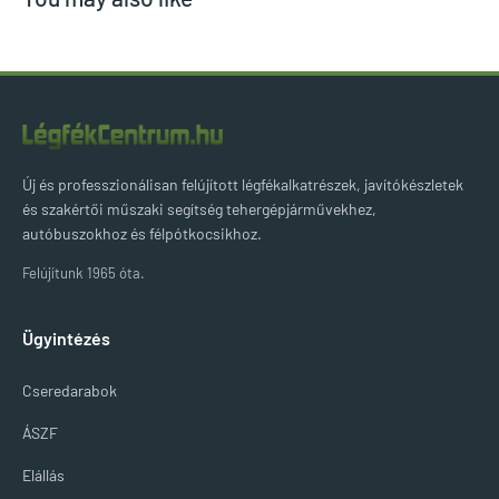
Új és professzionálisan felújított légfékalkatrészek, javítókészletek
és szakértői műszaki segítség tehergépjárművekhez,
autóbuszokhoz és félpótkocsikhoz.
Felújítunk 1965 óta.
Ügyintézés
Cseredarabok
ÁSZF
Elállás