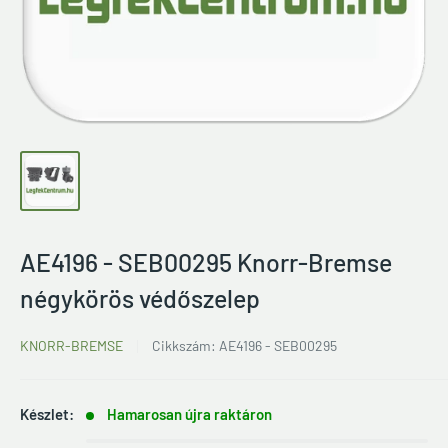
AE4196 - SEB00295 Knorr-Bremse
négykörös védőszelep
KNORR-BREMSE
Cikkszám:
AE4196 - SEB00295
Készlet:
Hamarosan újra raktáron