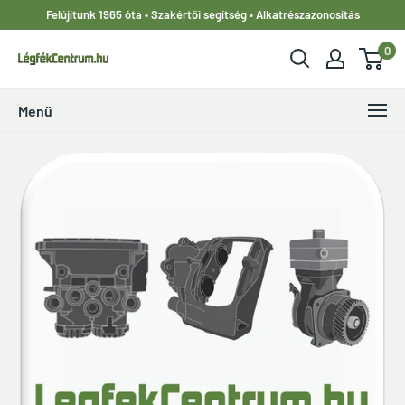
Ugrás
Felújítunk 1965 óta • Szakértői segítség • Alkatrészazonosítás
a
0
tartalomhoz
LegfekCentrum.hu
Menü