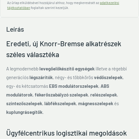
Az űrlap elküldésével hozzájárul ahhoz, hogy megkeresését az
adatkezelési
tájékoztatóban
foglaltak szerint kezeljük.
Leírás
Eredeti, új Knorr-Bremse alkatrészek
széles választéka
A legmodernebb
levegőelőkészítő egységek
illetve a régebbi
generációs
légszárítók
, négy- és többkörös
védőszelepek
,
egy- és kétcsatornás
EBS modulátorszelepek
,
ABS
modulátorok
,
fékerőszabályzó szelepek
,
relészelepek
,
szintezőszelepek
,
lábfékszelepek
,
mágnesszelepek
és
kuplungrásegítők
.
Ügyfélcentrikus logisztikai megoldások