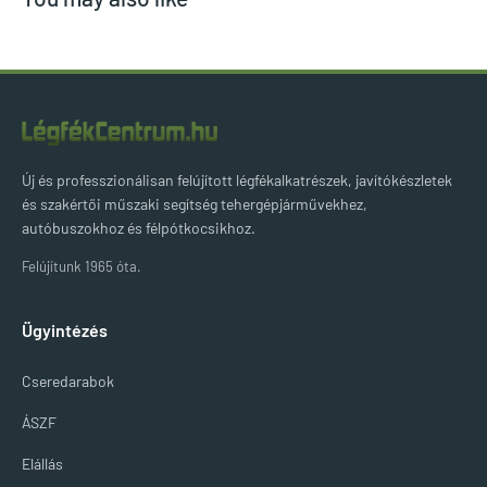
Új és professzionálisan felújított légfékalkatrészek, javítókészletek
és szakértői műszaki segítség tehergépjárművekhez,
autóbuszokhoz és félpótkocsikhoz.
Felújítunk 1965 óta.
Ügyintézés
Cseredarabok
ÁSZF
Elállás