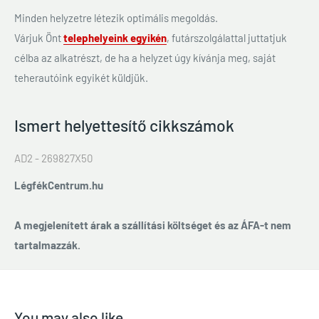
Minden helyzetre létezik optimális megoldás.
Várjuk Önt
telephelyeink egyikén
, futárszolgálattal juttatjuk
célba az alkatrészt, de ha a helyzet úgy kívánja meg, saját
teherautóink egyikét küldjük.
Ismert helyettesítő cikkszámok
AD2 - 269827X50
LégfékCentrum.hu
A megjelenített árak a szállítási költséget és az ÁFA-t nem
tartalmazzák.
You may also like