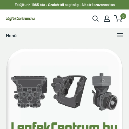
Ugrás
Felújítunk 1965 óta • Szakértői segítség • Alkatrészazonosítás
a
0
tartalomhoz
LegfekCentrum.hu
Menü