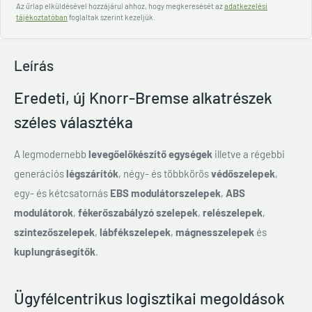
Az űrlap elküldésével hozzájárul ahhoz, hogy megkeresését az
adatkezelési
tájékoztatóban
foglaltak szerint kezeljük.
Leírás
Eredeti, új Knorr-Bremse alkatrészek
széles választéka
A legmodernebb
levegőelőkészítő egységek
illetve a régebbi
generációs
légszárítók
, négy- és többkörös
védőszelepek
,
egy- és kétcsatornás
EBS modulátorszelepek
,
ABS
modulátorok
,
fékerőszabályzó szelepek
,
relészelepek
,
szintezőszelepek
,
lábfékszelepek
,
mágnesszelepek
és
kuplungrásegítők
.
Ügyfélcentrikus logisztikai megoldások