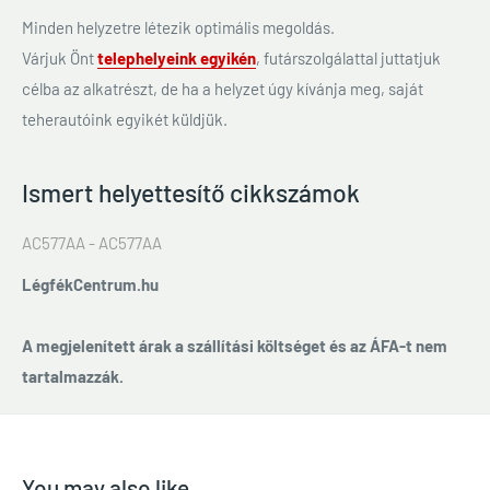
Minden helyzetre létezik optimális megoldás.
Várjuk Önt
telephelyeink egyikén
, futárszolgálattal juttatjuk
célba az alkatrészt, de ha a helyzet úgy kívánja meg, saját
teherautóink egyikét küldjük.
Ismert helyettesítő cikkszámok
AC577AA - AC577AA
LégfékCentrum.hu
A megjelenített árak a szállítási költséget és az ÁFA-t nem
tartalmazzák.
You may also like