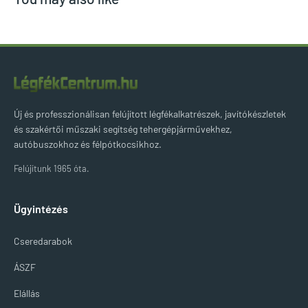
Új és professzionálisan felújított légfékalkatrészek, javítókészletek
és szakértői műszaki segítség tehergépjárművekhez,
autóbuszokhoz és félpótkocsikhoz.
Felújítunk 1965 óta.
Ügyintézés
Cseredarabok
ÁSZF
Elállás