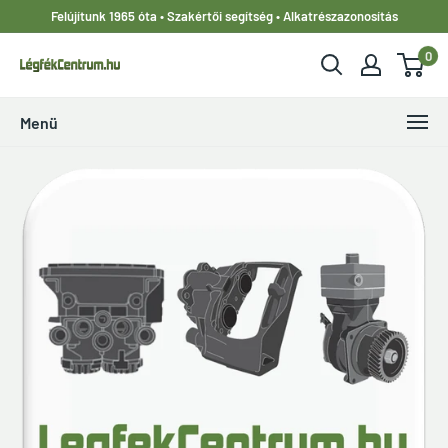
Ugrás
Felújítunk 1965 óta • Szakértői segítség • Alkatrészazonosítás
a
0
tartalomhoz
LegfekCentrum.hu
Menü