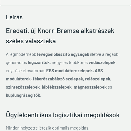
Leírás
Eredeti, új Knorr-Bremse alkatrészek
széles választéka
A legmodernebb
levegőelőkészítő egységek
illetve a régebbi
generációs
légszárítók
, négy- és többkörös
védőszelepek
,
egy- és kétcsatornás
EBS modulátorszelepek
,
ABS
modulátorok
,
fékerőszabályzó szelepek
,
relészelepek
,
szintezőszelepek
,
lábfékszelepek
,
mágnesszelepek
és
kuplungrásegítők
.
Ügyfélcentrikus logisztikai megoldások
Minden helyzetre létezik optimális megoldás.