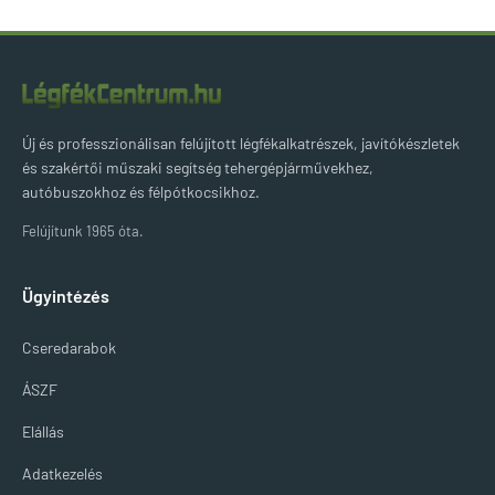
Új és professzionálisan felújított légfékalkatrészek, javítókészletek
és szakértői műszaki segítség tehergépjárművekhez,
autóbuszokhoz és félpótkocsikhoz.
Felújítunk 1965 óta.
Ügyintézés
Cseredarabok
ÁSZF
Elállás
Adatkezelés