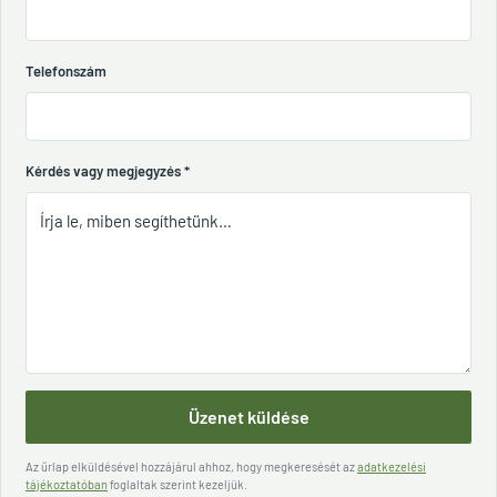
Telefonszám
Kérdés vagy megjegyzés
*
Üzenet küldése
Az űrlap elküldésével hozzájárul ahhoz, hogy megkeresését az
adatkezelési
tájékoztatóban
foglaltak szerint kezeljük.