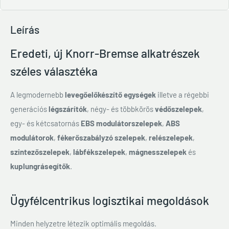
Leírás
Eredeti, új Knorr-Bremse alkatrészek
széles választéka
A legmodernebb
levegőelőkészítő egységek
illetve a régebbi
generációs
légszárítók
, négy- és többkörös
védőszelepek
,
egy- és kétcsatornás
EBS modulátorszelepek
,
ABS
modulátorok
,
fékerőszabályzó szelepek
,
relészelepek
,
szintezőszelepek
,
lábfékszelepek
,
mágnesszelepek
és
kuplungrásegítők
.
Ügyfélcentrikus logisztikai megoldások
Minden helyzetre létezik optimális megoldás.