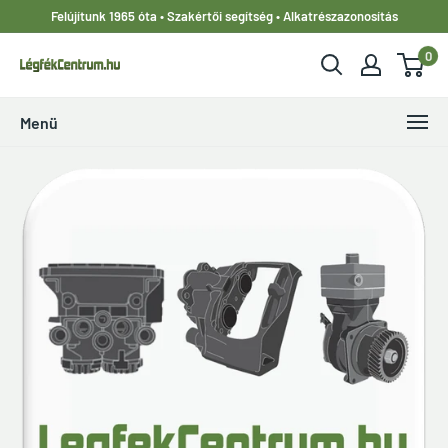
Ugrás
Felújítunk 1965 óta • Szakértői segítség • Alkatrészazonosítás
a
0
tartalomhoz
LegfekCentrum.hu
Menü