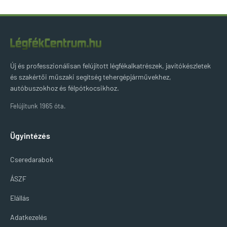
Új és professzionálisan felújított légfékalkatrészek, javítókészletek
és szakértői műszaki segítség tehergépjárművekhez,
autóbuszokhoz és félpótkocsikhoz.
Felújítunk 1965 óta.
Ügyintézés
Cseredarabok
ÁSZF
Elállás
Adatkezelés