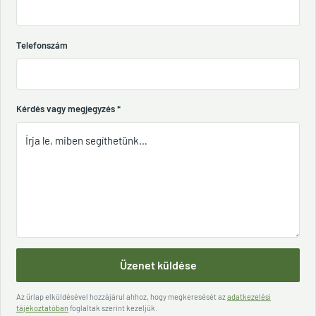
Telefonszám
Kérdés vagy megjegyzés
*
Üzenet küldése
Az űrlap elküldésével hozzájárul ahhoz, hogy megkeresését az
adatkezelési
tájékoztatóban
foglaltak szerint kezeljük.