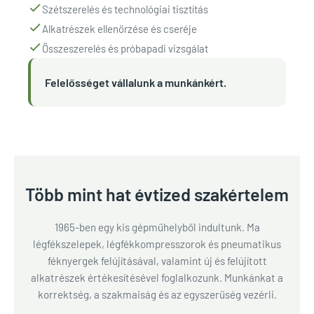
Szétszerelés és technológiai tisztítás
Alkatrészek ellenőrzése és cseréje
Összeszerelés és próbapadi vizsgálat
Felelősséget vállalunk a munkánkért.
Több mint hat évtized szakértelem
1965-ben egy kis gépműhelyből indultunk. Ma
légfékszelepek, légfékkompresszorok és pneumatikus
féknyergek felújításával, valamint új és felújított
alkatrészek értékesítésével foglalkozunk. Munkánkat a
korrektség, a szakmaiság és az egyszerűség vezérli.