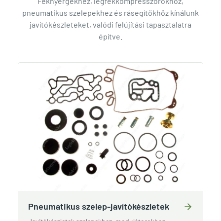
Féknyergekhez, légfékkompresszorokhoz,
pneumatikus szelepekhez és rásegítőkhöz kínálunk
javítókészleteket, valódi felújítási tapasztalatra
építve.
Pneumatikus szelep-javítókészletek