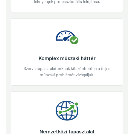
féknyergek professzionális felújítása.
Komplex műszaki háttér
Szerviztapasztalatunknak köszönhetően a teljes
műszaki problémát vizsgáljuk.
Nemzetközi tapasztalat