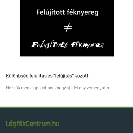
Különbség felújítás és "felújítás" között
Nézzük meg alaposabban, hogy újít fel egy versenytárs.