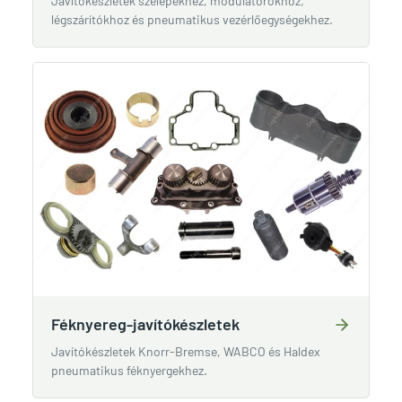
Javítókészletek szelepekhez, modulátorokhoz,
légszárítókhoz és pneumatikus vezérlőegységekhez.
Féknyereg-javítókészletek
Javítókészletek Knorr-Bremse, WABCO és Haldex
pneumatikus féknyergekhez.