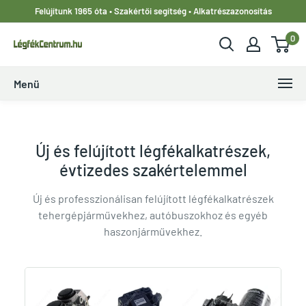
Ugrás
Felújítunk 1965 óta • Szakértői segítség • Alkatrészazonosítás
a
0
tartalomhoz
LegfekCentrum.hu
Menü
Új és felújított légfékalkatrészek,
évtizedes szakértelemmel
Új és professzionálisan felújított légfékalkatrészek
tehergépjárművekhez, autóbuszokhoz és egyéb
haszonjárművekhez.