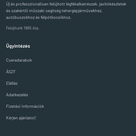
Új és professzionálisan felújított légfékalkatrészek, javítókészletek
és szakértői műszaki segítség tehergépjárművekhez,
autóbuszokhoz és félpótkocsikhoz.
Felújítunk 1965 óta.
Ügyintézés
Cseredarabok
ÁSZF
Elállás
Adatkezelés
Fizetési információk
Kérjen ajánlatot!