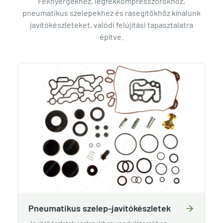
Féknyergekhez, légfékkompresszorokhoz,
pneumatikus szelepekhez és rásegítőkhöz kínálunk
javítókészleteket, valódi felújítási tapasztalatra
építve.
Pneumatikus szelep-javítókészletek