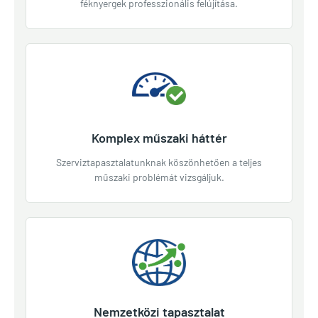
féknyergek professzionális felújítása.
Komplex műszaki háttér
Szerviztapasztalatunknak köszönhetően a teljes
műszaki problémát vizsgáljuk.
Nemzetközi tapasztalat