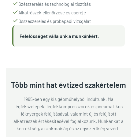
Szétszerelés és technológiai tisztítás
Alkatrészek ellenőrzése és cseréje
Összeszerelés és próbapadi vizsgálat
Felelősséget vállalunk a munkánkért.
Több mint hat évtized szakértelem
1965-ben egy kis gépműhelyből indultunk. Ma
légfékszelepek, légfékkompresszorok és pneumatikus
féknyergek felújításával, valamint új és felújított
alkatrészek értékesítésével foglalkozunk. Munkánkat a
korrektség, a szakmaiság és az egyszerűség vezérli.