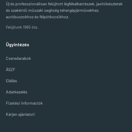
Új és professzionálisan felújított légfékalkatrészek, javítókészletek
és szakértői műszaki segítség tehergépjárművekhez,
autóbuszokhoz és félpótkocsikhoz.
Felújítunk 1965 óta.
Ügyintézés
Cseredarabok
ÁSZF
Elállás
Adatkezelés
Fizetési információk
Kérjen ajánlatot!