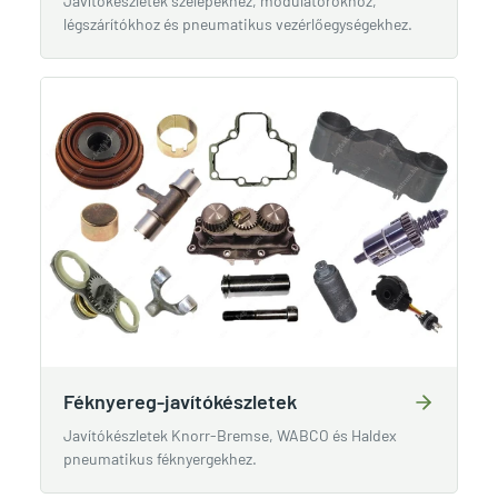
Javítókészletek szelepekhez, modulátorokhoz,
légszárítókhoz és pneumatikus vezérlőegységekhez.
Féknyereg-javítókészletek
Javítókészletek Knorr-Bremse, WABCO és Haldex
pneumatikus féknyergekhez.