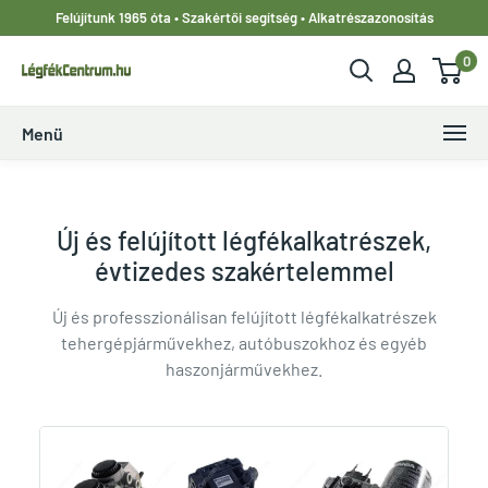
Ugrás
Felújítunk 1965 óta • Szakértői segítség • Alkatrészazonosítás
a
0
tartalomhoz
LegfekCentrum.hu
Menü
Új és felújított légfékalkatrészek,
évtizedes szakértelemmel
Új és professzionálisan felújított légfékalkatrészek
tehergépjárművekhez, autóbuszokhoz és egyéb
haszonjárművekhez.