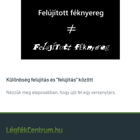
Különbség felújítás és "felújítás" között
Nézzük meg alaposabban, hogy újít fel egy versenytárs.