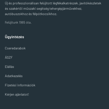
Új és professzionálisan felújított légfékalkatrészek, javítókészletek
és szakértői műszaki segítség tehergépjárművekhez,
autóbuszokhoz és félpótkocsikhoz.
Felújítunk 1965 óta.
Ügyintézés
Cseredarabok
ÁSZF
Elállás
Adatkezelés
Fizetési információk
Kérjen ajánlatot!