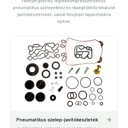
Féknyergekhez, légfékkompresszorokhoz,
pneumatikus szelepekhez és rásegítőkhöz kínálunk
javítókészleteket, valódi felújítási tapasztalatra
építve.
Pneumatikus szelep-javítókészletek