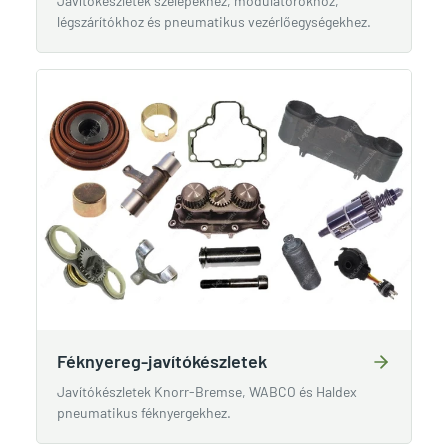
Javítókészletek szelepekhez, modulátorokhoz,
légszárítókhoz és pneumatikus vezérlőegységekhez.
Féknyereg-javítókészletek
Javítókészletek Knorr-Bremse, WABCO és Haldex
pneumatikus féknyergekhez.