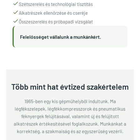
Szétszerelés és technológiai tisztítás
Alkatrészek ellenőrzése és cseréje
Összeszerelés és próbapadi vizsgálat
Felelősséget vállalunk a munkánkért.
Több mint hat évtized szakértelem
1965-ben egy kis gépműhelyből indultunk. Ma
légfékszelepek, légfékkompresszorok és pneumatikus
féknyergek felújításával, valamint új és felújított
alkatrészek értékesítésével foglalkozunk. Munkánkat a
korrektség, a szakmaiság és az egyszerűség vezérli.