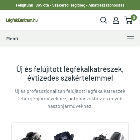
Ugrás
Felújítunk 1965 óta • Szakértői segítség • Alkatrészazonosítás
a
0
tartalomhoz
LegfekCentrum.hu
Menü
Új és felújított légfékalkatrészek,
évtizedes szakértelemmel
Új és professzionálisan felújított légfékalkatrészek
tehergépjárművekhez, autóbuszokhoz és egyéb
haszonjárművekhez.