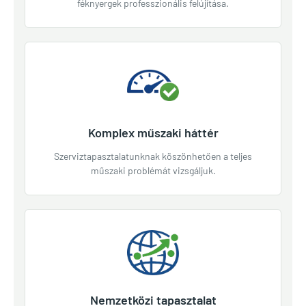
féknyergek professzionális felújítása.
Komplex műszaki háttér
Szerviztapasztalatunknak köszönhetően a teljes
műszaki problémát vizsgáljuk.
Nemzetközi tapasztalat