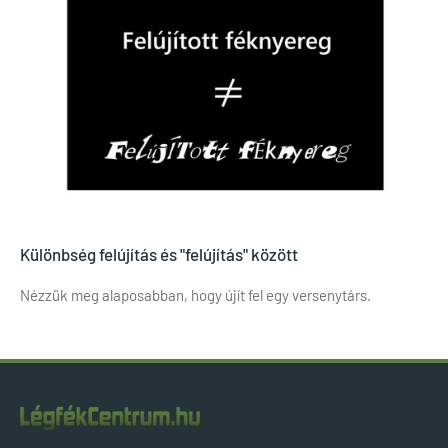
Különbség felújítás és "felújítás" között
Nézzük meg alaposabban, hogy újít fel egy versenytárs.