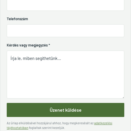
Telefonszám
Kérdés vagy megjegyzés
*
Üzenet küldése
Az űrlap elküldésével hozzájárul ahhoz, hogy megkeresését az
adatkezelési
tájékoztatóban
foglaltak szerint kezeljük.