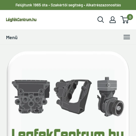
Ugrás
Felújítunk 1965 óta • Szakértői segítség • Alkatrészazonosítás
a
0
tartalomhoz
LegfekCentrum.hu
Menü