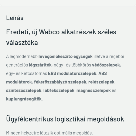
Leírás
Eredeti, új Wabco alkatrészek széles
választéka
A legmodernebb
levegőelőkészítő egységek
illetve a régebbi
generációs
légszárítók
, négy- és többkörös
védőszelepek
,
egy- és kétcsatornás
EBS modulátorszelepek
,
ABS
modulátorok
,
fékerőszabályzó szelepek
,
relészelepek
,
szintezőszelepek
,
lábfékszelepek
,
mágnesszelepek
és
kuplungrásegítők
.
Ügyfélcentrikus logisztikai megoldások
Minden helyzetre létezik optimális megoldás.