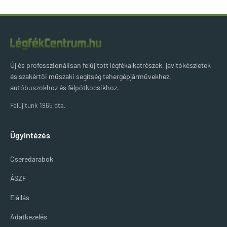
Új és professzionálisan felújított légfékalkatrészek, javítókészletek
és szakértői műszaki segítség tehergépjárművekhez,
autóbuszokhoz és félpótkocsikhoz.
Felújítunk 1965 óta.
Ügyintézés
Cseredarabok
ÁSZF
Elállás
Adatkezelés