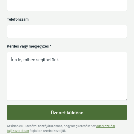
Telefonszám
Kérdés vagy megjegyzés
*
Üzenet küldése
Az űrlap elküldésével hozzájárul ahhoz, hogy megkeresését az
adatkezelési
tájékoztatóban
foglaltak szerint kezeljük.