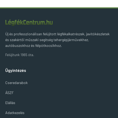
Új és professzionálisan felújított légfékalkatrészek, javítókészletek
és szakértői műszaki segítség tehergépjárművekhez,
autóbuszokhoz és félpótkocsikhoz.
Felújítunk 1965 óta.
Ügyintézés
Cseredarabok
ÁSZF
Elállás
Adatkezelés