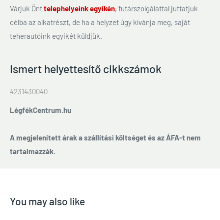
Várjuk Önt
telephelyeink egyikén
, futárszolgálattal juttatjuk
célba az alkatrészt, de ha a helyzet úgy kívánja meg, saját
teherautóink egyikét küldjük.
Ismert helyettesítő cikkszámok
4231430040
LégfékCentrum.hu
A megjelenített árak a szállítási költséget és az ÁFA-t nem
tartalmazzák.
You may also like