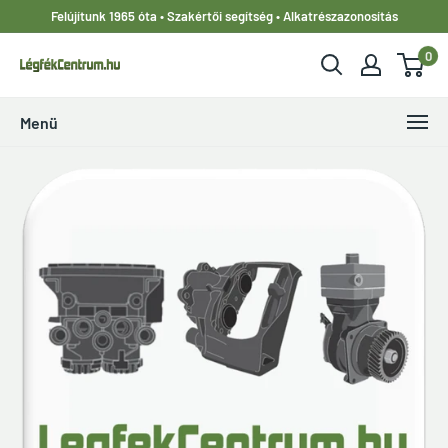
Ugrás
Felújítunk 1965 óta • Szakértői segítség • Alkatrészazonosítás
a
0
tartalomhoz
LegfekCentrum.hu
Menü