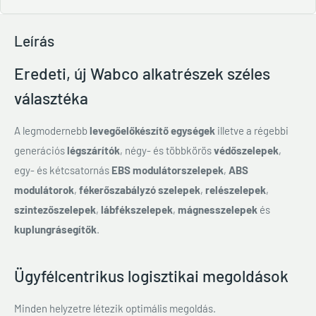
Leírás
Eredeti, új Wabco alkatrészek széles
választéka
A legmodernebb
levegőelőkészítő egységek
illetve a régebbi
generációs
légszárítók
, négy- és többkörös
védőszelepek
,
egy- és kétcsatornás
EBS modulátorszelepek
,
ABS
modulátorok
,
fékerőszabályzó szelepek
,
relészelepek
,
szintezőszelepek
,
lábfékszelepek
,
mágnesszelepek
és
kuplungrásegítők
.
Ügyfélcentrikus logisztikai megoldások
Minden helyzetre létezik optimális megoldás.