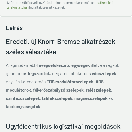
Az űrlap elküldésével hozzájárul ahhoz, hogy megkeresését az
adatkezelési
tájékoztatóban
foglaltak szerint kezeljük.
Leírás
Eredeti, új Knorr-Bremse alkatrészek
széles választéka
A legmodernebb
levegőelőkészítő egységek
illetve a régebbi
generációs
légszárítók
, négy- és többkörös
védőszelepek
,
egy- és kétcsatornás
EBS modulátorszelepek
,
ABS
modulátorok
,
fékerőszabályzó szelepek
,
relészelepek
,
szintezőszelepek
,
lábfékszelepek
,
mágnesszelepek
és
kuplungrásegítők
.
Ügyfélcentrikus logisztikai megoldások