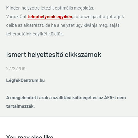
Minden helyzetre létezik optimális megoldás.
Várjuk Önt
telephelyeink egyikén
, futárszolgálattal juttatjuk
célba az alkatrészt, de ha a helyzet úgy kívánja meg, saját
teherautóink egyikét küldjük.
Ismert helyettesítő cikkszámok
277227DK
LégfékCentrum.hu
A megjelenített árak a szállítási költséget és az ÁFA-t nem
tartalmazzák.
You may also like