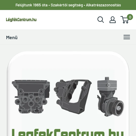
Ugrás
Felújítunk 1965 óta • Szakértői segítség • Alkatrészazonosítás
a
0
tartalomhoz
LegfekCentrum.hu
Menü