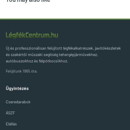
Új és professzionálisan felújított légfékalkatrészek, javítókészletek
és szakértői műszaki segítség tehergépjárművekhez,
autóbuszokhoz és félpótkocsikhoz.
Felújítunk 1965 óta.
Ügyintézés
Cseredarabok
ÁSZF
Elállás