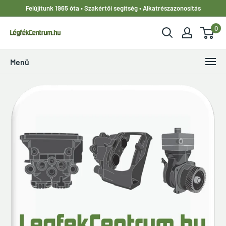
Ugrás
Felújítunk 1965 óta • Szakértői segítség • Alkatrészazonosítás
a
0
tartalomhoz
LegfekCentrum.hu
Menü