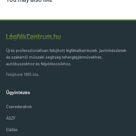
Új és professzionálisan felújított légfékalkatrészek, javítókészletek
és szakértői műszaki segítség tehergépjárművekhez,
autóbuszokhoz és félpótkocsikhoz.
Felújítunk 1965 óta.
Ügyintézés
Cseredarabok
ÁSZF
Elállás