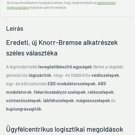
Az űrlap elküldésével hozzájárul ahhoz, hogy megkeresését az
adatkezelési
tájékoztatóban
foglaltak szerint kezeljük.
Leírás
Eredeti, új Knorr-Bremse alkatrészek
széles választéka
A legmodernebb
levegőelőkészítő egységek
illetve a régebbi
generációs
légszárítók
, négy- és többkörös
védőszelepek
,
egy- és kétcsatornás
EBS modulátorszelepek
,
ABS
modulátorok
,
fékerőszabályzó szelepek
,
relészelepek
,
szintezőszelepek
,
lábfékszelepek
,
mágnesszelepek
és
kuplungrásegítők
.
Ügyfélcentrikus logisztikai megoldások