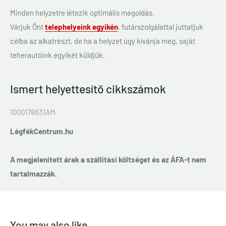
Minden helyzetre létezik optimális megoldás.
Várjuk Önt
telephelyeink egyikén
, futárszolgálattal juttatjuk
célba az alkatrészt, de ha a helyzet úgy kívánja meg, saját
teherautóink egyikét küldjük.
Ismert helyettesítő cikkszámok
1000178631AM
LégfékCentrum.hu
A megjelenített árak a szállítási költséget és az ÁFA-t nem
tartalmazzák.
You may also like