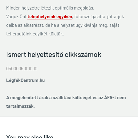
Minden helyzetre létezik optimális megoldás.
Várjuk Önt
telephelyeink egyikén
, futárszolgálattal juttatjuk
célba az alkatrészt, de ha a helyzet úgy kívánja meg, saját
teherautóink egyikét küldjük.
Ismert helyettesítő cikkszámok
0500005001000
LégfékCentrum.hu
A megjelenített árak a szállítási költséget és az ÁFA-t nem
tartalmazzák.
You may also like