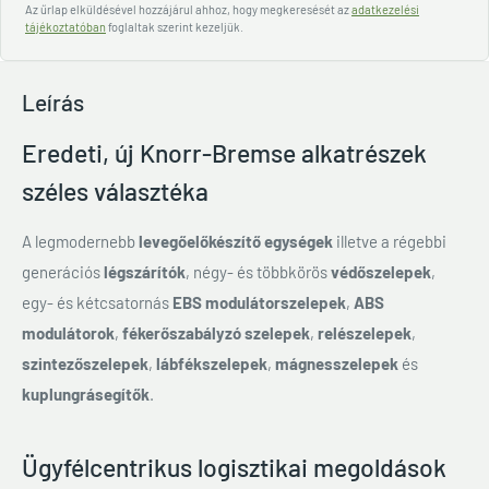
Az űrlap elküldésével hozzájárul ahhoz, hogy megkeresését az
adatkezelési
tájékoztatóban
foglaltak szerint kezeljük.
Leírás
Eredeti, új Knorr-Bremse alkatrészek
széles választéka
A legmodernebb
levegőelőkészítő egységek
illetve a régebbi
generációs
légszárítók
, négy- és többkörös
védőszelepek
,
egy- és kétcsatornás
EBS modulátorszelepek
,
ABS
modulátorok
,
fékerőszabályzó szelepek
,
relészelepek
,
szintezőszelepek
,
lábfékszelepek
,
mágnesszelepek
és
kuplungrásegítők
.
Ügyfélcentrikus logisztikai megoldások