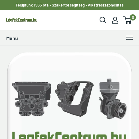
Ugrás
Felújítunk 1965 óta • Szakértői segítség • Alkatrészazonosítás
a
0
tartalomhoz
LegfekCentrum.hu
Menü