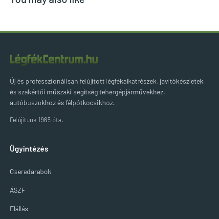
Új és professzionálisan felújított légfékalkatrészek, javítókészletek
és szakértői műszaki segítség tehergépjárművekhez,
autóbuszokhoz és félpótkocsikhoz.
Felújítunk 1965 óta.
Ügyintézés
Cseredarabok
ÁSZF
Elállás