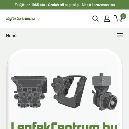
Ugrás
Felújítunk 1965 óta • Szakértői segítség • Alkatrészazonosítás
a
0
tartalomhoz
LegfekCentrum.hu
Menü