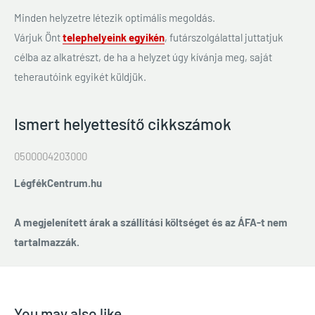
Minden helyzetre létezik optimális megoldás.
Várjuk Önt
telephelyeink egyikén
, futárszolgálattal juttatjuk
célba az alkatrészt, de ha a helyzet úgy kívánja meg, saját
teherautóink egyikét küldjük.
Ismert helyettesítő cikkszámok
0500004203000
LégfékCentrum.hu
A megjelenített árak a szállítási költséget és az ÁFA-t nem
tartalmazzák.
You may also like