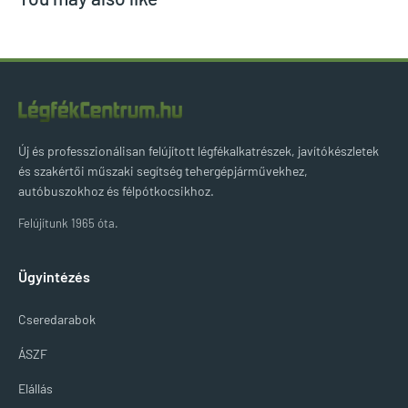
Új és professzionálisan felújított légfékalkatrészek, javítókészletek
és szakértői műszaki segítség tehergépjárművekhez,
autóbuszokhoz és félpótkocsikhoz.
Felújítunk 1965 óta.
Ügyintézés
Cseredarabok
ÁSZF
Elállás