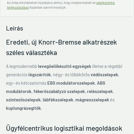
Az űrlap elküldésével hozzájárul ahhoz, hogy megkeresését az
adatkezelési
tájékoztatóban
foglaltak szerint kezeljük.
Leírás
Eredeti, új Knorr-Bremse alkatrészek
széles választéka
A legmodernebb
levegőelőkészítő egységek
illetve a régebbi
generációs
légszárítók
, négy- és többkörös
védőszelepek
,
egy- és kétcsatornás
EBS modulátorszelepek
,
ABS
modulátorok
,
fékerőszabályzó szelepek
,
relészelepek
,
szintezőszelepek
,
lábfékszelepek
,
mágnesszelepek
és
kuplungrásegítők
.
Ügyfélcentrikus logisztikai megoldások