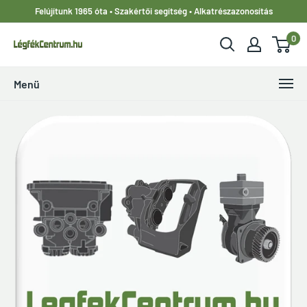
Ugrás
Felújítunk 1965 óta • Szakértői segítség • Alkatrészazonosítás
a
0
tartalomhoz
LegfekCentrum.hu
Menü