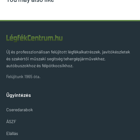
Új és professzionálisan felújított légfékalkatrészek, javítókészletek
és szakértői műszaki segítség tehergépjárművekhez,
autóbuszokhoz és félpótkocsikhoz.
Felújítunk 1965 óta.
Ügyintézés
Cseredarabok
ÁSZF
Elállás