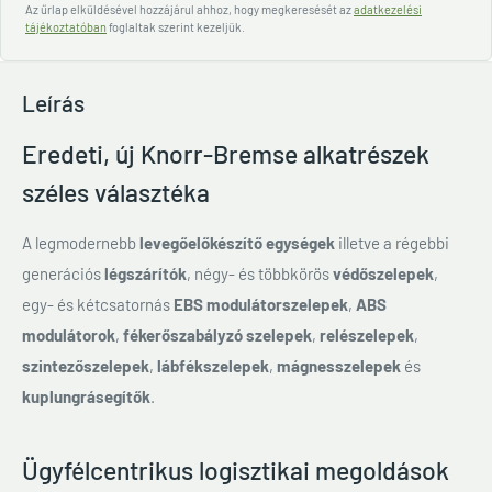
Az űrlap elküldésével hozzájárul ahhoz, hogy megkeresését az
adatkezelési
tájékoztatóban
foglaltak szerint kezeljük.
Leírás
Eredeti, új Knorr-Bremse alkatrészek
széles választéka
A legmodernebb
levegőelőkészítő egységek
illetve a régebbi
generációs
légszárítók
, négy- és többkörös
védőszelepek
,
egy- és kétcsatornás
EBS modulátorszelepek
,
ABS
modulátorok
,
fékerőszabályzó szelepek
,
relészelepek
,
szintezőszelepek
,
lábfékszelepek
,
mágnesszelepek
és
kuplungrásegítők
.
Ügyfélcentrikus logisztikai megoldások