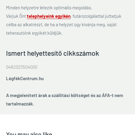
Minden helyzetre létezik optimális megoldás.
Várjuk Önt
telephelyeink egyikén
, futárszolgálattal juttatjuk
célba az alkatrészt, de ha a helyzet úgy kívánja meg, saját
teherautóink egyikét küldjük.
Ismert helyettesítő cikkszámok
0482023504000
LégfékCentrum.hu
A megjelenített árak a szállítási költséget és az ÁFA-t nem
tartalmazzák.
You may also like