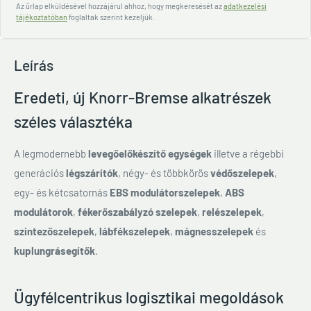
Az űrlap elküldésével hozzájárul ahhoz, hogy megkeresését az
adatkezelési
tájékoztatóban
foglaltak szerint kezeljük.
Leírás
Eredeti, új Knorr-Bremse alkatrészek
széles választéka
A legmodernebb
levegőelőkészítő egységek
illetve a régebbi
generációs
légszárítók
, négy- és többkörös
védőszelepek
,
egy- és kétcsatornás
EBS modulátorszelepek
,
ABS
modulátorok
,
fékerőszabályzó szelepek
,
relészelepek
,
szintezőszelepek
,
lábfékszelepek
,
mágnesszelepek
és
kuplungrásegítők
.
Ügyfélcentrikus logisztikai megoldások