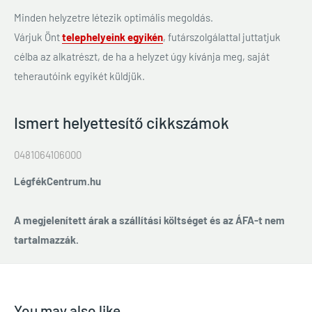
Minden helyzetre létezik optimális megoldás.
Várjuk Önt
telephelyeink egyikén
, futárszolgálattal juttatjuk
célba az alkatrészt, de ha a helyzet úgy kívánja meg, saját
teherautóink egyikét küldjük.
Ismert helyettesítő cikkszámok
0481064106000
LégfékCentrum.hu
A megjelenített árak a szállítási költséget és az ÁFA-t nem
tartalmazzák.
You may also like