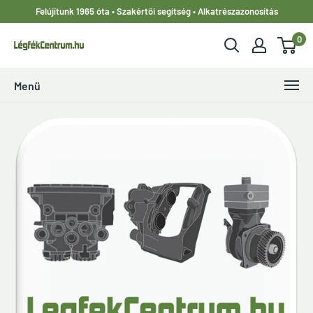
Ugrás
Felújítunk 1965 óta • Szakértői segítség • Alkatrészazonosítás
a
0
tartalomhoz
LegfekCentrum.hu
Menü