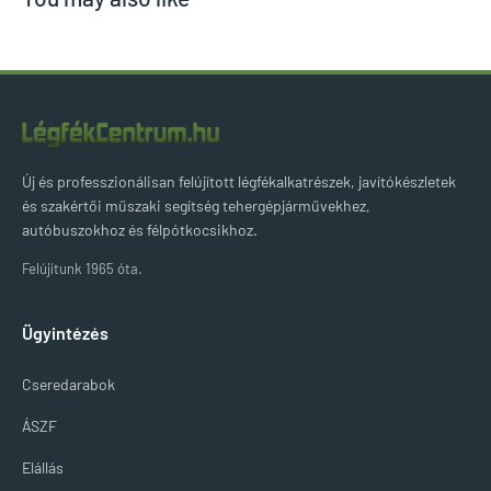
Új és professzionálisan felújított légfékalkatrészek, javítókészletek
és szakértői műszaki segítség tehergépjárművekhez,
autóbuszokhoz és félpótkocsikhoz.
Felújítunk 1965 óta.
Ügyintézés
Cseredarabok
ÁSZF
Elállás