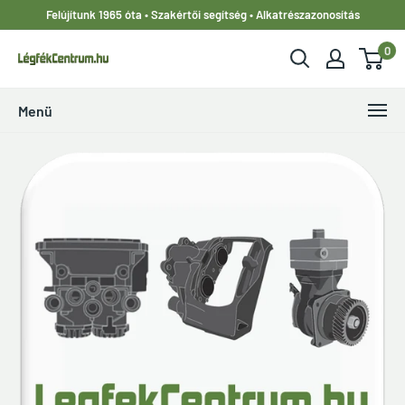
Ugrás
Felújítunk 1965 óta • Szakértői segítség • Alkatrészazonosítás
a
0
tartalomhoz
LegfekCentrum.hu
Menü