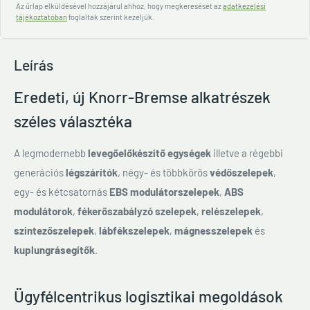
Az űrlap elküldésével hozzájárul ahhoz, hogy megkeresését az
adatkezelési
tájékoztatóban
foglaltak szerint kezeljük.
Leírás
Eredeti, új Knorr-Bremse alkatrészek
széles választéka
A legmodernebb
levegőelőkészítő egységek
illetve a régebbi
generációs
légszárítók
, négy- és többkörös
védőszelepek
,
egy- és kétcsatornás
EBS modulátorszelepek
,
ABS
modulátorok
,
fékerőszabályzó szelepek
,
relészelepek
,
szintezőszelepek
,
lábfékszelepek
,
mágnesszelepek
és
kuplungrásegítők
.
Ügyfélcentrikus logisztikai megoldások