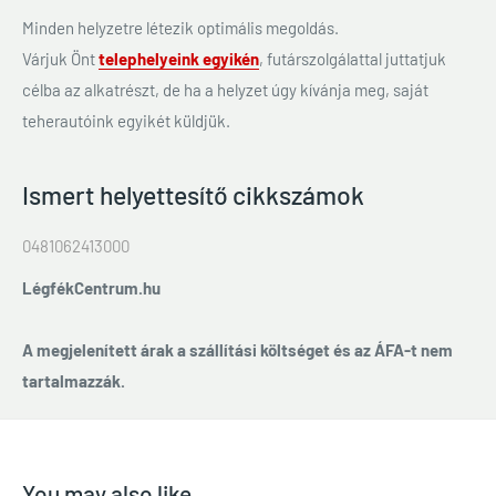
Minden helyzetre létezik optimális megoldás.
Várjuk Önt
telephelyeink egyikén
, futárszolgálattal juttatjuk
célba az alkatrészt, de ha a helyzet úgy kívánja meg, saját
teherautóink egyikét küldjük.
Ismert helyettesítő cikkszámok
0481062413000
LégfékCentrum.hu
A megjelenített árak a szállítási költséget és az ÁFA-t nem
tartalmazzák.
You may also like